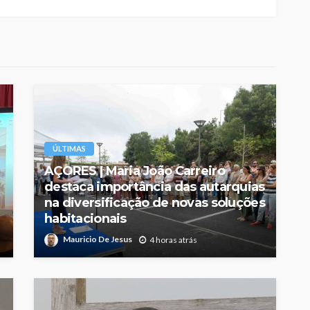
ÚLTIMAS
AÇORES | Maria João Carreiro
destaca importância das autarquias
na diversificação de novas soluções
habitacionais
Mauricio De Jesus
4 horas atrás