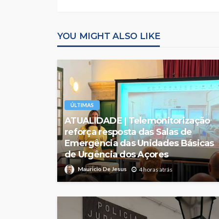
YOU MIGHT ALSO LIKE
ÚLTIMAS
ATUALIDADE | Telemonitorização
reforça resposta das Salas de
Emergência das Unidades Básicas
de Urgência dos Açores
Mauricio De Jesus
4 horas atrás