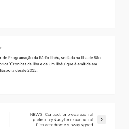
r
r de Programação da Rádio Ilhéu, sediada na Ilha de São
rica 'Cronicas da Ilha e de Um Ilhéu' que é emitida em
 diáspora desde 2015.
NEW’S | Contract for preparation of
preliminary study for expansion of
Pico aerodrome runway signed