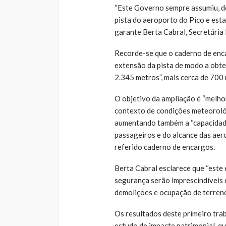
“Este Governo sempre assumiu, d
pista do aeroporto do Pico e est
garante Berta Cabral, Secretária 
Recorde-se que o caderno de enca
extensão da pista de modo a obt
2.345 metros”, mais cerca de 700 
O objetivo da ampliação é “melh
contexto de condições meteorológ
aumentando também a “capacidade
passageiros e do alcance das aer
referido caderno de encargos.
Berta Cabral esclarece que “este
segurança serão imprescindíveis e
demolições e ocupação de terreno
Os resultados deste primeiro tra
estudo de impacte patrimonial, q