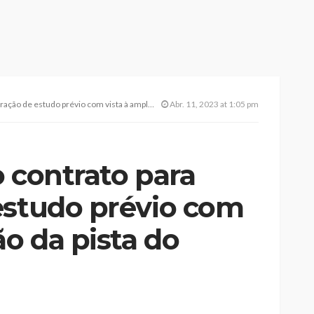
udo prévio com vista à ampliação da pista do aeródromo
Abr. 11, 2023 at 1:05 pm
 contrato para
estudo prévio com
ão da pista do