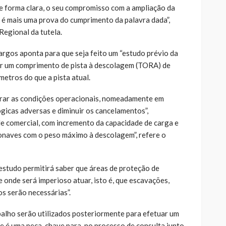
e forma clara, o seu compromisso com a ampliação da
a é mais uma prova do cumprimento da palavra dada”,
Regional da tutela.
rgos aponta para que seja feito um “estudo prévio da
er um comprimento de pista à descolagem (TORA) de
metros do que a pista atual.
orar as condições operacionais, nomeadamente em
icas adversas e diminuir os cancelamentos”,
 comercial, com incremento da capacidade de carga e
onaves com o peso máximo à descolagem”, refere o
 estudo permitirá saber que áreas de proteção de
 onde será imperioso atuar, isto é, que escavações,
s serão necessárias”.
balho serão utilizados posteriormente para efetuar um
ue é uma peça-chave para, no processo de consulta junto