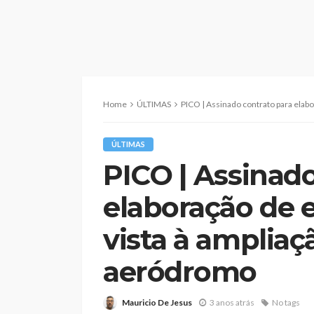
Home
ÚLTIMAS
PICO | Assinado contrato para elaboração de est
ÚLTIMAS
PICO | Assinado
elaboração de 
vista à ampliaç
aeródromo
Mauricio De Jesus
3 anos atrás
No tags