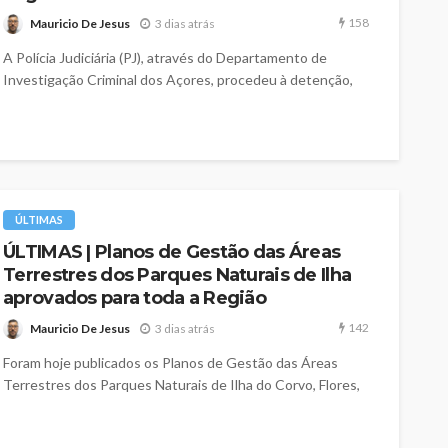
158
Mauricio De Jesus
3 dias atrás
A Polícia Judiciária (PJ), através do Departamento de
Investigação Criminal dos Açores, procedeu à detenção,
fora de flagrante delito, de...
ÚLTIMAS
ÚLTIMAS | Planos de Gestão das Áreas
Terrestres dos Parques Naturais de Ilha
aprovados para toda a Região
142
Mauricio De Jesus
3 dias atrás
Foram hoje publicados os Planos de Gestão das Áreas
Terrestres dos Parques Naturais de Ilha do Corvo, Flores,
Graciosa, Santa Maria, São...