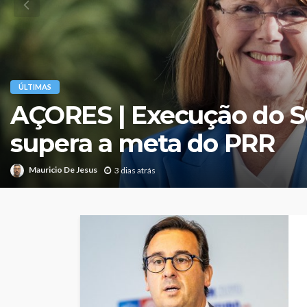
ÚLTIMAS
AÇORES | “Estamos a reg
anos no turismo por inc
do Governo Regional”, al
Messias
Mauricio De Jesus
2 dias atrás