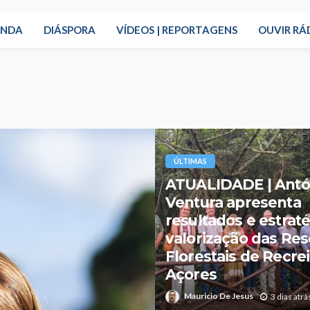
ENDA
DIÁSPORA
VÍDEOS | REPORTAGENS
OUVIR RÁ
ÚLTIMAS
ATUALIDADE |
Telemonitorização 
resposta das Salas 
Emergência das Un
Básicas de Urgênci
Açores
Mauricio De Jesus
2 dias atrá