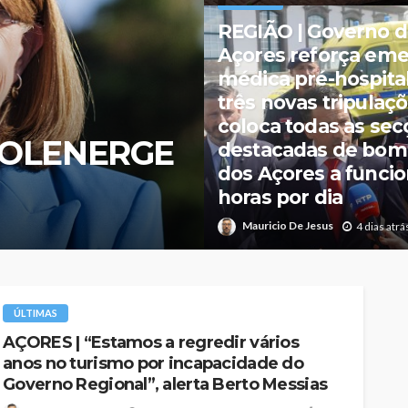
redir vários
ÚLTIMAS
apacidade
ATUALIDADE | Susp
erta Berto
violação e violência
doméstica detido 
Miguel
Mauricio De Jesus
3 dias atrá
ÚLTIMAS
AÇORES | “Estamos a regredir vários
anos no turismo por incapacidade do
Governo Regional”, alerta Berto Messias