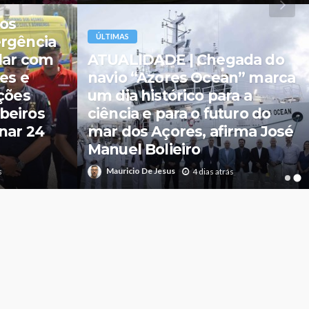
ÚLTIMAS
ÚLTIMAS | Planos de Gestão
eito de
das Áreas Terrestres dos
Parques Naturais de Ilha
em São
aprovados para toda a
Região
Mauricio De Jesus
s
3 dias atrás