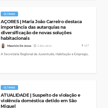
ÚLTIMAS
AÇORES | Maria João Carreiro destaca
importância das autarquias na
diversificação de novas soluções
habitacionais
137
Mauricio De Jesus
2 dias atrás
A Secretária Regional da Juventude, Habitação e Emprego,
Maria João Carreiro, destacou esta quarta-feira a
importância das Câmaras Municipais na...
ÚLTIMAS
ATUALIDADE | Suspeito de violação e
violência doméstica detido em São
Miguel