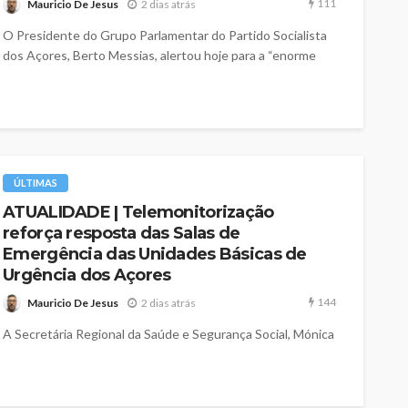
111
Mauricio De Jesus
2 dias atrás
O Presidente do Grupo Parlamentar do Partido Socialista
dos Açores, Berto Messias, alertou hoje para a “enorme
regressão que se...
ÚLTIMAS
ATUALIDADE | Telemonitorização
reforça resposta das Salas de
Emergência das Unidades Básicas de
Urgência dos Açores
144
Mauricio De Jesus
2 dias atrás
A Secretária Regional da Saúde e Segurança Social, Mónica
Seidi, acompanhou um teste operacional do sistema de
telemonitorização nas Salas...