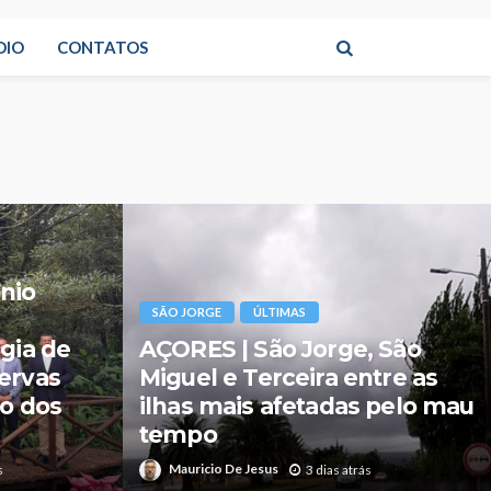
DIO
CONTATOS
ÚLTIMAS
reforça
AÇORES | Maria João
de
Carreiro destaca
idades
importância das autarquias
a dos
na diversificação de novas
soluções habitacionais
Mauricio De Jesus
s
2 dias atrás