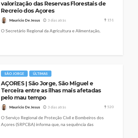
valorização das Reservas Florestais de
Recreio dos Açores
151
Mauricio De Jesus
3 dias atrás
O Secretário Regional da Agricultura e Alimentação,
António Ventura, deslocou-se à Reserva Florestal de
Recreio do Pinhal da Paz, no concelho de...
SÃO JORGE
ÚLTIMAS
AÇORES | São Jorge, São Miguel e
Terceira entre as ilhas mais afetadas
pelo mau tempo
520
Mauricio De Jesus
3 dias atrás
O Serviço Regional de Proteção Civil e Bombeiros dos
Açores (SRPCBA) informa que, na sequência das
condições meteorológicas adversas que...