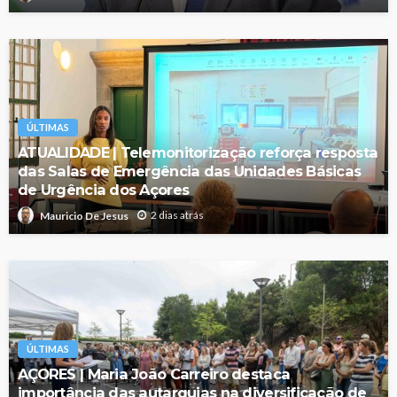
ÚLTIMAS
ATUALIDADE | Telemonitorização reforça resposta
das Salas de Emergência das Unidades Básicas
de Urgência dos Açores
2 dias atrás
Mauricio De Jesus
ÚLTIMAS
AÇORES | Maria João Carreiro destaca
importância das autarquias na diversificação de