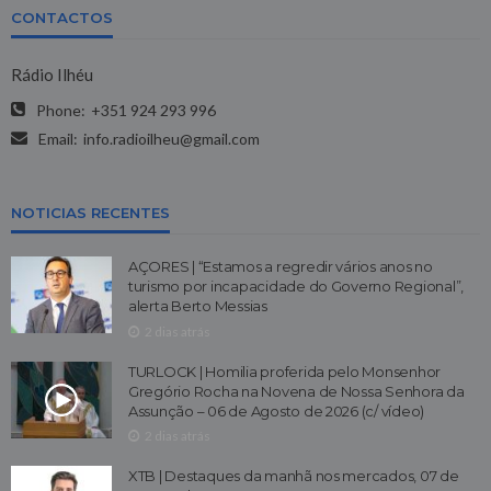
CONTACTOS
Rádio Ilhéu
Phone:
+351 924 293 996
Email:
info.radioilheu@gmail.com
NOTICIAS RECENTES
AÇORES | “Estamos a regredir vários anos no
turismo por incapacidade do Governo Regional”,
alerta Berto Messias
2 dias atrás
TURLOCK | Homilia proferida pelo Monsenhor
Gregório Rocha na Novena de Nossa Senhora da
Assunção – 06 de Agosto de 2026 (c/ vídeo)
2 dias atrás
XTB | Destaques da manhã nos mercados, 07 de