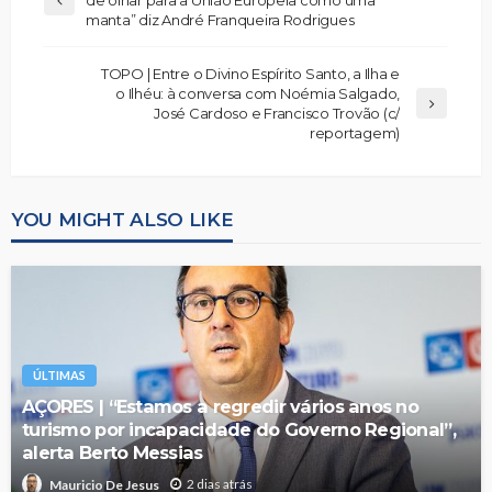
manta” diz André Franqueira Rodrigues
TOPO | Entre o Divino Espírito Santo, a Ilha e
o Ilhéu: à conversa com Noémia Salgado,
José Cardoso e Francisco Trovão (c/
reportagem)
YOU MIGHT ALSO LIKE
ÚLTIMAS
AÇORES | “Estamos a regredir vários anos no
turismo por incapacidade do Governo Regional”,
alerta Berto Messias
2 dias atrás
Mauricio De Jesus