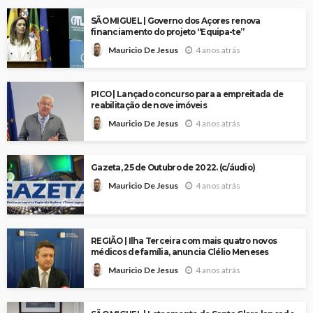
SÃO MIGUEL | Governo dos Açores renova
financiamento do projeto “Equipa-te”
4 anos atrás
Mauricio De Jesus
PICO | Lançado concurso para a empreitada de
reabilitação de nove imóveis
4 anos atrás
Mauricio De Jesus
Gazeta, 25 de Outubro de 2022. (c/áudio)
4 anos atrás
Mauricio De Jesus
REGIÃO | Ilha Terceira com mais quatro novos
médicos de família, anuncia Clélio Meneses
4 anos atrás
Mauricio De Jesus