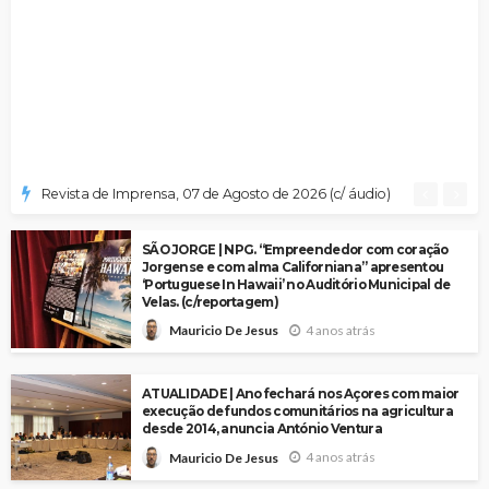
Revista de Imprensa, 07 de Agosto de 2026 (c/ áudio)
SÃO JORGE | NPG. “Empreendedor com coração
Jorgense e com alma Californiana” apresentou
‘Portuguese In Hawaii’ no Auditório Municipal de
Velas. (c/reportagem)
4 anos atrás
Mauricio De Jesus
ATUALIDADE | Ano fechará nos Açores com maior
execução de fundos comunitários na agricultura
desde 2014, anuncia António Ventura
4 anos atrás
Mauricio De Jesus