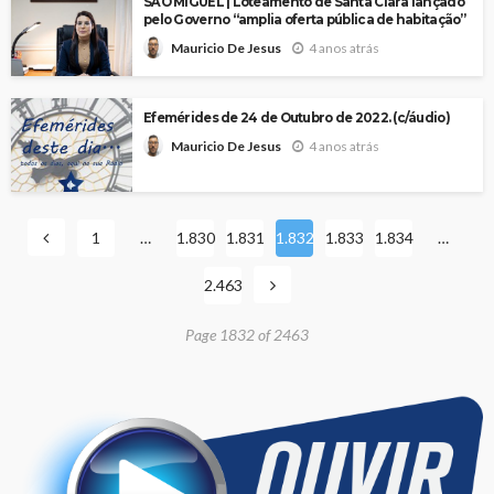
SÃO MIGUEL | Loteamento de Santa Clara lançado
pelo Governo “amplia oferta pública de habitação”
4 anos atrás
Mauricio De Jesus
Efemérides de 24 de Outubro de 2022. (c/áudio)
4 anos atrás
Mauricio De Jesus
1
…
1.830
1.831
1.832
1.833
1.834
…
2.463
Page 1832 of 2463