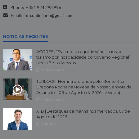
Phone:
+351 924 293 996
Email:
info.radioilheu@gmail.com
NOTICIAS RECENTES
AÇORES | “Estamos a regredir vários anos no
turismo por incapacidade do Governo Regional”,
alerta Berto Messias
22 horas atrás
TURLOCK | Homilia proferida pelo Monsenhor
Gregório Rocha na Novena de Nossa Senhora da
Assunção – 06 de Agosto de 2026 (c/ vídeo)
23 horas atrás
XTB | Destaques da manhã nos mercados, 07 de
Agosto de 2026
1 dia atrás