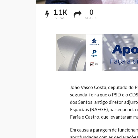
1.1K
0
VIEWS
SHARES
João Vasco Costa, deputado do PS
segunda-feira que o PSD e o CDS/
dos Santos, antigo diretor adjun
Espaciais (RAEGE), na sequência 
Faria e Castro, que levantaram mu
Em causa a paragem de funcioname
aprofundadas com as declarações