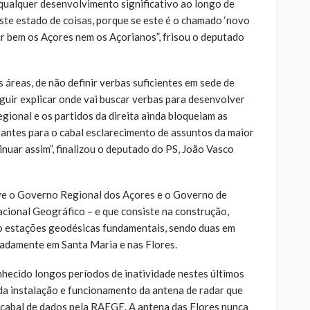
qualquer desenvolvimento significativo ao longo de
ste estado de coisas, porque se este é o chamado ‘novo
ir bem os Açores nem os Açorianos”, frisou o deputado
 áreas, de não definir verbas suficientes em sede de
uir explicar onde vai buscar verbas para desenvolver
gional e os partidos da direita ainda bloqueiam as
antes para o cabal esclarecimento de assuntos da maior
inuar assim”, finalizou o deputado do PS, João Vasco
ve o Governo Regional dos Açores e o Governo de
acional Geográfico – e que consiste na construção,
ro estações geodésicas fundamentais, sendo duas em
adamente em Santa Maria e nas Flores.
hecido longos períodos de inatividade nestes últimos
 da instalação e funcionamento da antena de radar que
 cabal de dados pela RAEGE. A antena das Flores nunca