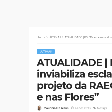
Home
ÚLTIMAS
ATUALIDADE | PS. “Direita inviabiliza esclarecimen
ÚLTIMAS
ATUALIDADE | P
inviabiliza esc
projeto da RAE
e nas Flores”
Mauricio De Jesus
4 anos atrás
No tags