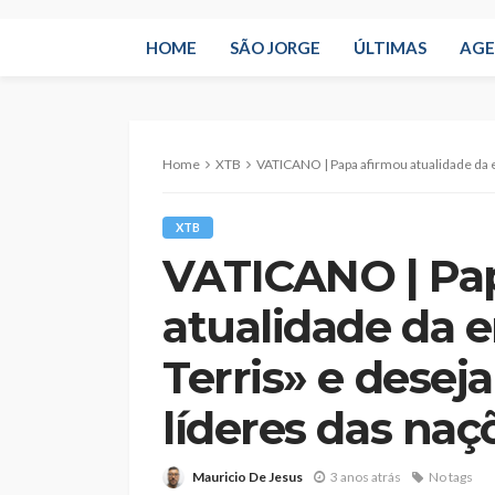
HOME
SÃO JORGE
ÚLTIMAS
AG
Home
XTB
VATICANO | Papa afirmou atualidade da encíclica «Pacem
XTB
VATICANO | Pa
atualidade da e
Terris» e deseja
líderes das naç
Mauricio De Jesus
3 anos atrás
No tags