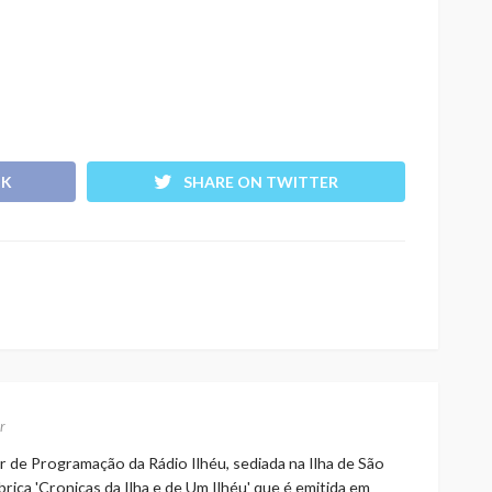
OK
SHARE ON TWITTER
r
r de Programação da Rádio Ilhéu, sediada na Ilha de São
rica 'Cronicas da Ilha e de Um Ilhéu' que é emitida em