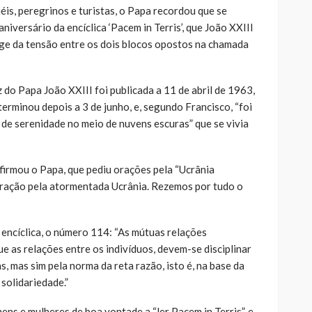
éis, peregrinos e turistas, o Papa recordou que se
aniversário da encíclica ‘Pacem in Terris’, que João XXIII
auge da tensão entre os dois blocos opostos na chamada
az do Papa João XXIII foi publicada a 11 de abril de 1963,
terminou depois a 3 de junho, e, segundo Francisco, “foi
 de serenidade no meio de nuvens escuras” que se vivia
firmou o Papa, que pediu orações pela “Ucrânia
oração pela atormentada Ucrânia. Rezemos por tudo o
encíclica, o número 114: “As mútuas relações
 as relações entre os indivíduos, devem-se disciplinar
, mas sim pela norma da reta razão, isto é, na base da
 solidariedade.”
ens e mulheres de boa vontade a “ler Pacem in Terris”, e