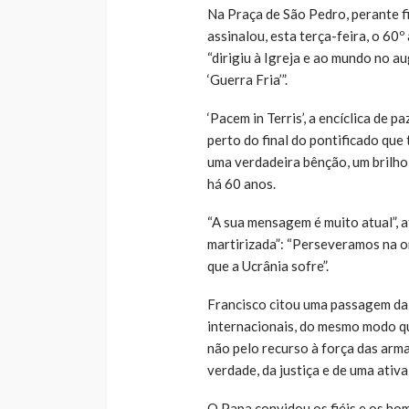
Na Praça de São Pedro, perante fi
assinalou, esta terça-feira, o 60º 
“dirigiu à Igreja e ao mundo no 
‘Guerra Fria’”.
‘Pacem in Terris’, a encíclica de p
perto do final do pontificado que 
uma verdadeira bênção, um brilho
há 60 anos.
“A sua mensagem é muito atual”, a
martirizada”: “Perseveramos na 
que a Ucrânia sofre”.
Francisco citou uma passagem da 
internacionais, do mesmo modo que
não pelo recurso à força das armas
verdade, da justiça e de uma ativa
O Papa convidou os fiéis e os hom