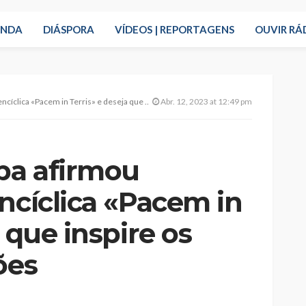
ENDA
DIÁSPORA
VÍDEOS | REPORTAGENS
OUVIR RÁ
 in Terris» e deseja que inspire os líderes das nações
Abr. 12, 2023 at 12:49 pm
pa afirmou
ncíclica «Pacem in
 que inspire os
ões