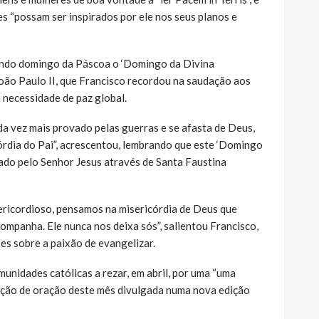
es “possam ser inspirados por ele nos seus planos e
gundo domingo da Páscoa o ‘Domingo da Divina
 João Paulo II, que Francisco recordou na saudação aos
 necessidade de paz global.
da vez mais provado pelas guerras e se afasta de Deus,
órdia do Pai”, acrescentou, lembrando que este ‘Domingo
jado pelo Senhor Jesus através de Santa Faustina
ericordioso, pensamos na misericórdia de Deus que
ompanha. Ele nunca nos deixa sós”, salientou Francisco,
es sobre a paixão de evangelizar.
unidades católicas a rezar, em abril, por uma “uma
tenção de oração deste mês divulgada numa nova edição