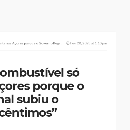
rque o Governo Regional subiu o imposto em 10 cêntimos”
Fev. 28, 2023 at 1:10 pm
Combustível só
çores porque o
al subiu o
 cêntimos”