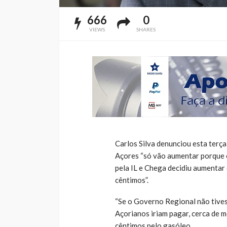
666
0
VIEWS
SHARES
Carlos Silva denunciou esta terç
Açores “só vão aumentar porqu
pela IL e Chega decidiu aumentar
cêntimos”.
“Se o Governo Regional não tive
Açorianos iriam pagar, cerca de 
cêntimos pelo gasóleo.