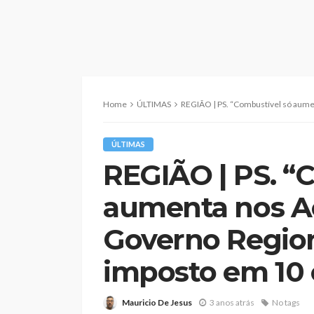
Home
ÚLTIMAS
REGIÃO | PS. “Combustível só aumenta nos Açores po
ÚLTIMAS
REGIÃO | PS. “
aumenta nos A
Governo Region
imposto em 10
Mauricio De Jesus
3 anos atrás
No tags