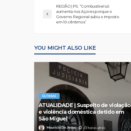
REGIÃO | PS. “Combustível só
aumenta nos Açores porque o
Governo Regional subiu o imposto
em 10 cêntimos”
YOU MIGHT ALSO LIKE
ÚLTIMAS
ATUALIDADE | Suspeito de violação
e violência doméstica detido em
São Miguel
Mauricio De Jesus
15 horas atrás