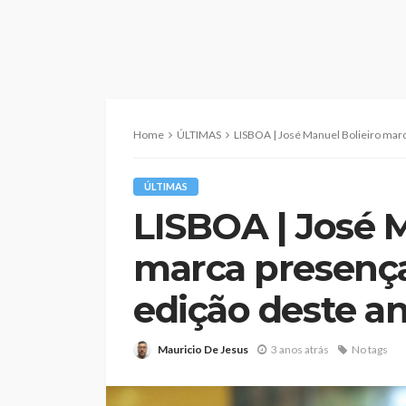
Home
ÚLTIMAS
LISBOA | José Manuel Bolieiro marca pre
ÚLTIMAS
LISBOA | José M
marca presença
edição deste a
Mauricio De Jesus
3 anos atrás
No tags