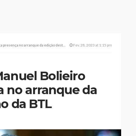
sença no arranque da edição deste ano da BTL
Fev. 28, 2023 at 1:15 pm
anuel Bolieiro
 no arranque da
no da BTL