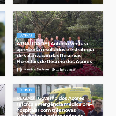
ÚLTIMAS
ATUALIDADE | António Ventura
apresenta resultados e estratégia
de valorização das Reservas
Florestais de Recreio dos Açores
Mauricio De Jesus
17 horas atrás
ÚLTIMAS
REGIÃO | Governo dos Açores
reforça emergência médica pré-
hospitalar com três novas