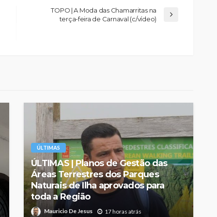
TOPO | A Moda das Chamarritas na
terça-feira de Carnaval (c/vídeo)
ÚLTIMAS
ÚLTIMAS | Planos de Gestão das
Áreas Terrestres dos Parques
Naturais de Ilha aprovados para
toda a Região
Mauricio De Jesus
17 horas atrás