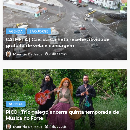
AGENDA
SÃO JORGE
CALHETA | Cais da Calheta recebe atividade
gratuita de vela e canoagem
3 dias atrás
Mauricio De Jesus
AGENDA
PICO | Trio galego encerra quinta temporada de
Música no Forte
4 dias atrás
Mauricio De Jesus