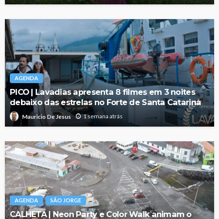
AGENDA
PICO | Lavadias apresenta 8 filmes em 3 noites
debaixo das estrelas no Forte de Santa Catarina
1 semana atrás
Mauricio De Jesus
AGENDA
SÃO JORGE
CALHETA | Neon Party e Color Walk animam o