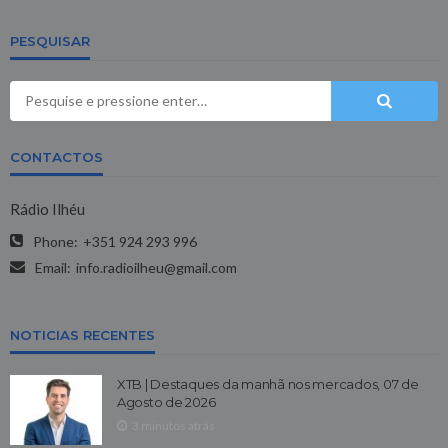
PESQUISAR
CONTACTOS
Rádio Ilhéu
Phone:
+351 924 293 996
Email:
info.radioilheu@gmail.com
NOTICIAS RECENTES
XTB | Destaques da manhã nos mercados, 07 de
Agosto de 2026
3 minutos atrás