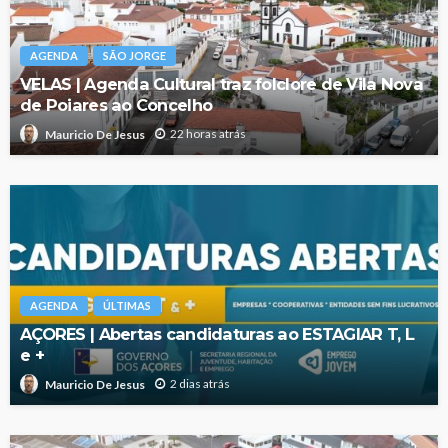
AGENDA
SÃO JORGE
VELAS | Agenda Cultural traz folclore de Vila Nova
de Poiares ao Concelho
22 horas atrás
Mauricio De Jesus
AGENDA
ÚLTIMAS
AÇORES | Abertas candidaturas ao ESTAGIAR T, L
e +
2 dias atrás
Mauricio De Jesus