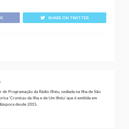
OK
SHARE ON TWITTER
r
r de Programação da Rádio Ilhéu, sediada na Ilha de São
rica 'Cronicas da Ilha e de Um Ilhéu' que é emitida em
 diáspora desde 2015.