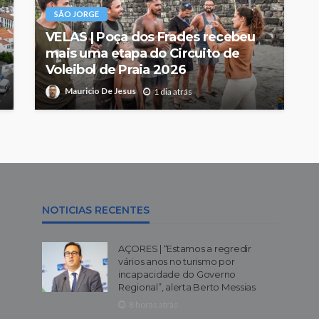
SÃO JORGE
VELAS | Poça dos Frades recebeu
mais uma etapa do Circuito de
Voleibol de Praia 2026
Mauricio De Jesus
1 dia atrás
NOTICIAS RECENTES
AÇORES | “Estamos a regredir
vários anos no turismo por
incapacidade do Governo
Regional”, alerta Berto Messias
8 horas atrás