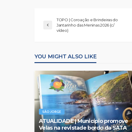
TOPO | Coroação e Brindeiras do
Jantarinho das Meninas 2026 (c/
vídeo)
YOU MIGHT ALSO LIKE
SÃO JORGE
ATUALIDADE | Município promove
Velas na revistade bordo da SATA