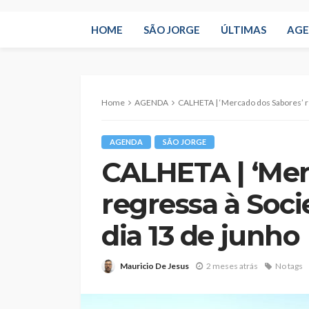
HOME
SÃO JORGE
ÚLTIMAS
AG
Home
AGENDA
CALHETA | ‘Mercado dos Sabores’ regres
AGENDA
SÃO JORGE
CALHETA | ‘Mer
regressa à Soc
dia 13 de junho
Mauricio De Jesus
2 meses atrás
No tags