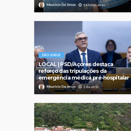
Mauricio De Jesus
14 horas atrás
SÃO JORGE
LOCAL | PSD/Açores destaca
reforço das tripulações da
emergência médica pré-hospitalar
Mauricio De Jesus
1 dia atrás