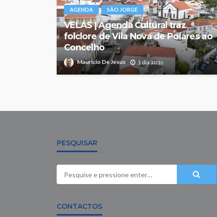
AGENDA
SÃO JORGE
VELAS | Agenda Cultural traz
folclore de Vila Nova de Poiares ao
Concelho
Mauricio De Jesus
1 dia atrás
PESQUISAR
CONTACTOS