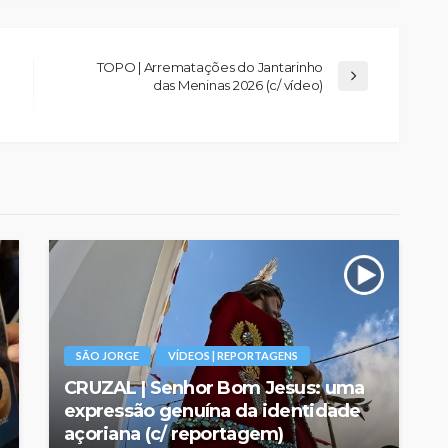
TOPO | Arrematações do Jantarinho
das Meninas 2026 (c/ vídeo)
SÃO JORGE
VÍDEOS | REPORTAGENS
CRUZAL | Senhor Bom Jesus: uma
expressão genuína da identidade
açoriana (c/ reportagem)