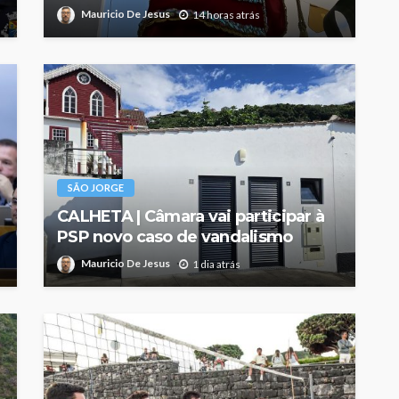
Mauricio De Jesus
14 horas atrás
SÃO JORGE
CALHETA | Câmara vai participar à
PSP novo caso de vandalismo
Mauricio De Jesus
1 dia atrás