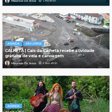
1 dia atrás
Mauricio De Jesus
AGENDA
SÃO JORGE
CALHETA | Cais da Calheta recebe atividade
gratuita de vela e canoagem
2 dias atrás
Mauricio De Jesus
AGENDA