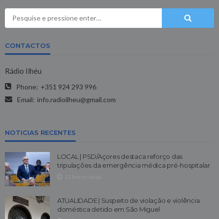
CONTACTOS
Rádio Ilhéu
Phone:
+351 924 293 996
Email:
info.radioilheu@gmail.com
NOTICIAS RECENTES
LOCAL | PSD/Açores destaca reforço das
tripulações da emergência médica pré-hospitalar
11 horas atrás
ATUALIDADE | Suspeito de violação e violência
doméstica detido em São Miguel