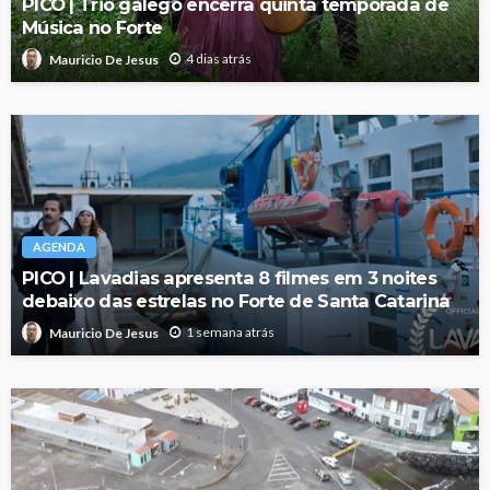
PICO | Trio galego encerra quinta temporada de
Música no Forte
4 dias atrás
Mauricio De Jesus
AGENDA
PICO | Lavadias apresenta 8 filmes em 3 noites
debaixo das estrelas no Forte de Santa Catarina
1 semana atrás
Mauricio De Jesus