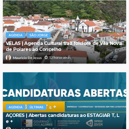
AGENDA
SÃO JORGE
VELAS | Agenda Cultural traz folclore de Vila Nova
de Poiares ao Concelho
12 horas atrás
Mauricio De Jesus
AGENDA
ÚLTIMAS
AÇORES | Abertas candidaturas ao ESTAGIAR T, L
e +