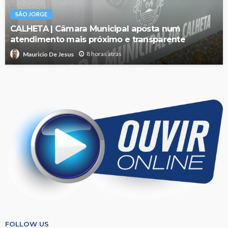
SÃO JORGE
CALHETA | Câmara Municipal aposta num
atendimento mais próximo e transparente
8 horas atrás
Mauricio De Jesus
FOLLOW US