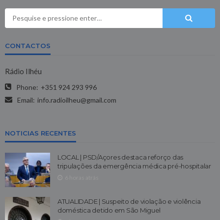
CONTACTOS
Rádio Ilhéu
Phone:
+351 924 293 996
Email:
info.radioilheu@gmail.com
NOTICIAS RECENTES
LOCAL | PSD/Açores destaca reforço das
tripulações da emergência médica pré-hospitalar
6 horas atrás
ATUALIDADE | Suspeito de violação e violência
doméstica detido em São Miguel