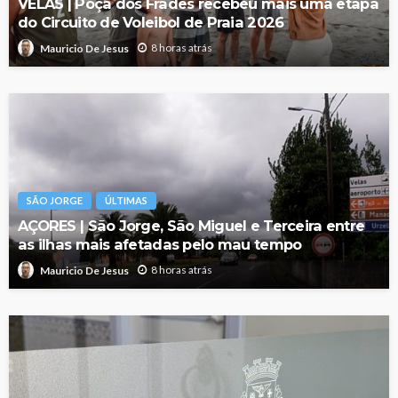
VELAS | Poça dos Frades recebeu mais uma etapa
do Circuito de Voleibol de Praia 2026
8 horas atrás
Mauricio De Jesus
SÃO JORGE
ÚLTIMAS
AÇORES | São Jorge, São Miguel e Terceira entre
as ilhas mais afetadas pelo mau tempo
8 horas atrás
Mauricio De Jesus