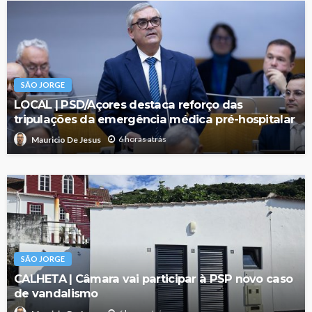
SÃO JORGE
LOCAL | PSD/Açores destaca reforço das
tripulações da emergência médica pré-hospitalar
6 horas atrás
Mauricio De Jesus
SÃO JORGE
CALHETA | Câmara vai participar à PSP novo caso
de vandalismo