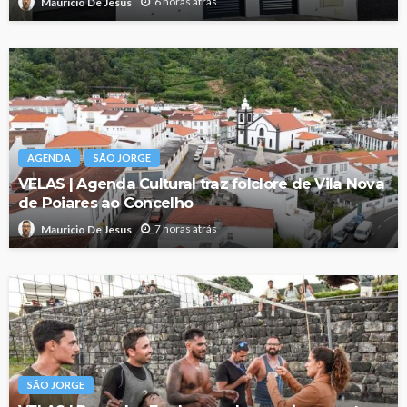
6 horas atrás
Mauricio De Jesus
AGENDA
SÃO JORGE
VELAS | Agenda Cultural traz folclore de Vila Nova
de Poiares ao Concelho
7 horas atrás
Mauricio De Jesus
SÃO JORGE