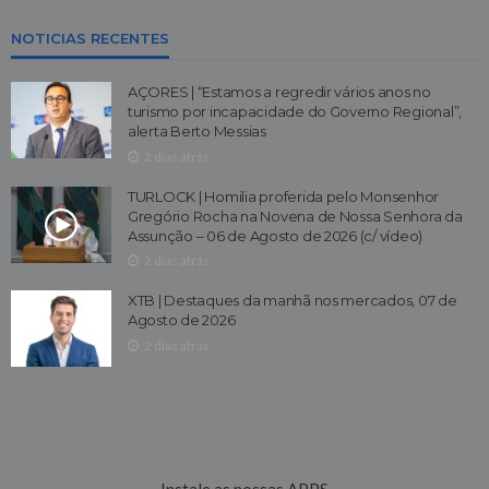
NOTICIAS RECENTES
AÇORES | “Estamos a regredir vários anos no
turismo por incapacidade do Governo Regional”,
alerta Berto Messias
2 dias atrás
TURLOCK | Homilia proferida pelo Monsenhor
Gregório Rocha na Novena de Nossa Senhora da
Assunção – 06 de Agosto de 2026 (c/ vídeo)
2 dias atrás
XTB | Destaques da manhã nos mercados, 07 de
Agosto de 2026
2 dias atrás