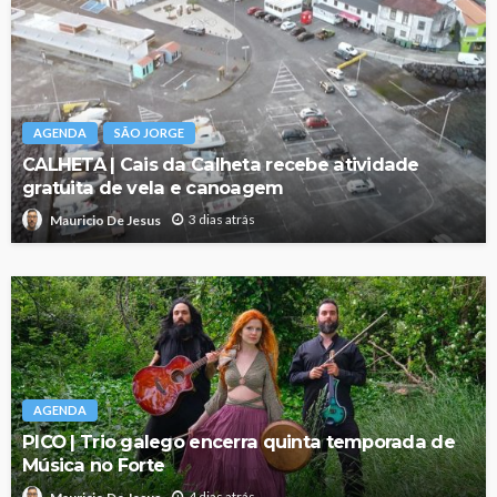
AGENDA
SÃO JORGE
CALHETA | Cais da Calheta recebe atividade
gratuita de vela e canoagem
3 dias atrás
Mauricio De Jesus
AGENDA
PICO | Trio galego encerra quinta temporada de
Música no Forte
4 dias atrás