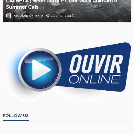
CALHETA | Neon Party e Color Walk animam o
Summer Cais
1 semana atrás
Mauricio De Jesus
FOLLOW US