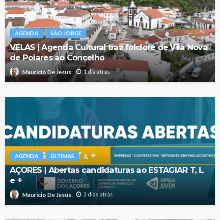
AGENDA
SÃO JORGE
VELAS | Agenda Cultural traz folclore de Vila Nova
de Poiares ao Concelho
1 dia atrás
Mauricio De Jesus
AGENDA
ÚLTIMAS
AÇORES | Abertas candidaturas ao ESTAGIAR T, L
e +
2 dias atrás
Mauricio De Jesus