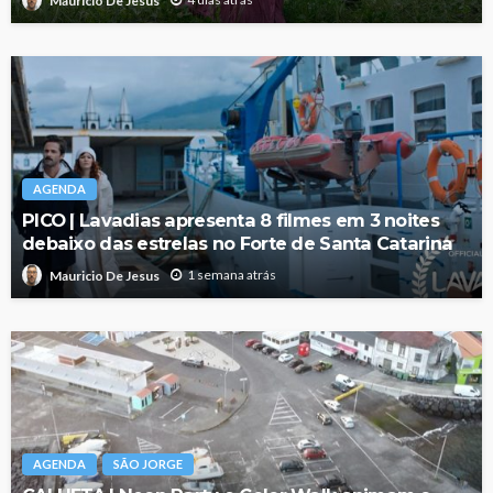
Mauricio De Jesus
AGENDA
PICO | Lavadias apresenta 8 filmes em 3 noites
debaixo das estrelas no Forte de Santa Catarina
1 semana atrás
Mauricio De Jesus
AGENDA
SÃO JORGE