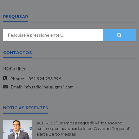
PESQUISAR
CONTACTOS
Rádio Ilhéu
Phone:
+351 924 293 996
Email:
info.radioilheu@gmail.com
NOTICIAS RECENTES
AÇORES | “Estamos a regredir vários anos no
turismo por incapacidade do Governo Regional”,
alerta Berto Messias