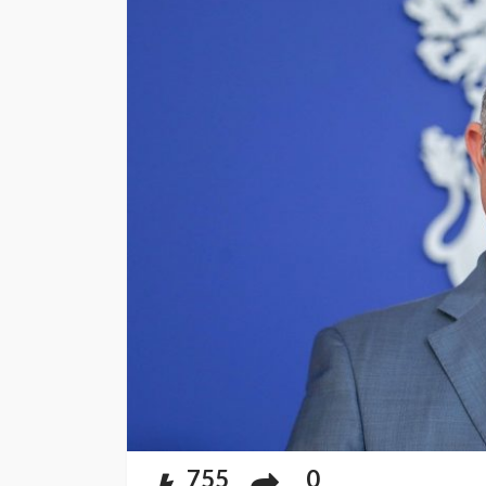
755
0