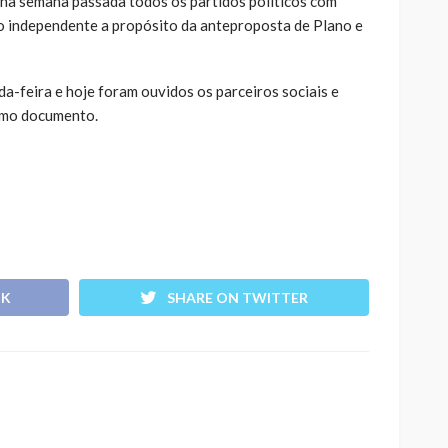
 na semana passada todos os partidos políticos com
o independente a propósito da anteproposta de Plano e
a-feira e hoje foram ouvidos os parceiros sociais e
esmo documento.
OK
SHARE ON TWITTER