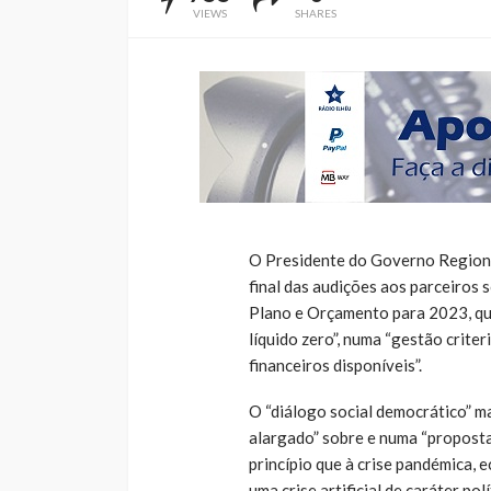
VIEWS
SHARES
O Presidente do Governo Regional
final das audições aos parceiros 
Plano e Orçamento para 2023, q
líquido zero”, numa “gestão crite
financeiros disponíveis”.
O “diálogo social democrático” m
alargado” sobre e numa “proposta
princípio que à crise pandémica, 
uma crise artificial de caráter po