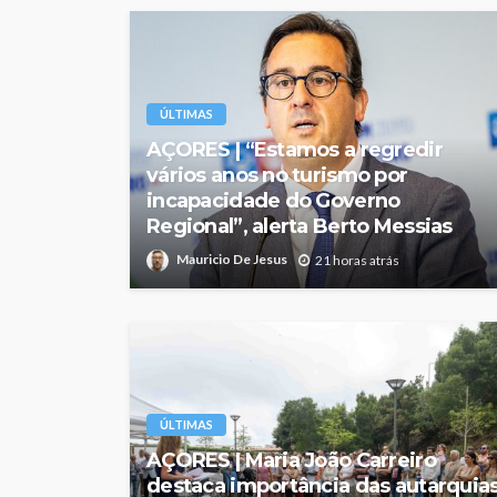
ÚLTIMAS
AÇORES | “Estamos a regredir
vários anos no turismo por
incapacidade do Governo
Regional”, alerta Berto Messias
Mauricio De Jesus
21 horas atrás
ÚLTIMAS
AÇORES | Maria João Carreiro
destaca importância das autarquia