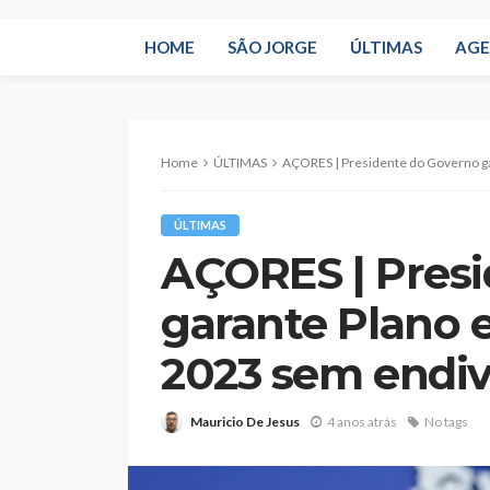
HOME
SÃO JORGE
ÚLTIMAS
AG
Home
ÚLTIMAS
AÇORES | Presidente do Governo garante Plan
ÚLTIMAS
AÇORES | Presi
garante Plano 
2023 sem endiv
Mauricio De Jesus
4 anos atrás
No tags