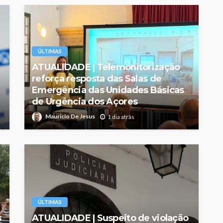
ÚLTIMAS
ATUALIDADE | Telemonitorização
reforça resposta das Salas de
Emergência das Unidades Básicas
de Urgência dos Açores
Mauricio De Jesus
1 dia atrás
ÚLTIMAS
s
ATUALIDADE | Suspeito de violação