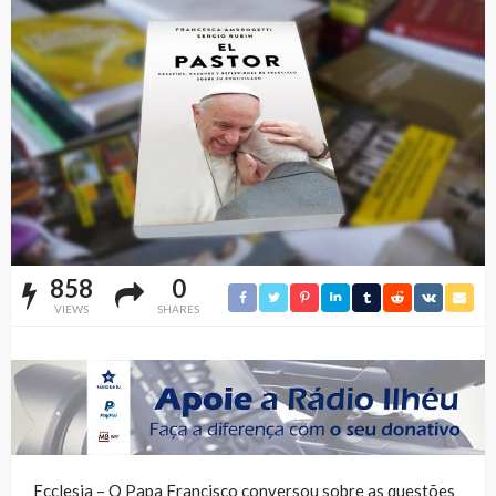
858
0
VIEWS
SHARES
Ecclesia – O Papa Francisco conversou sobre as questões