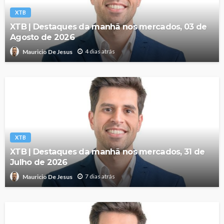
XTB
XTB | Destaques da manhã nos mercados, 03 de
Agosto de 2026
4 dias atrás
Mauricio De Jesus
XTB
XTB | Destaques da manhã nos mercados, 31 de
Julho de 2026
7 dias atrás
Mauricio De Jesus