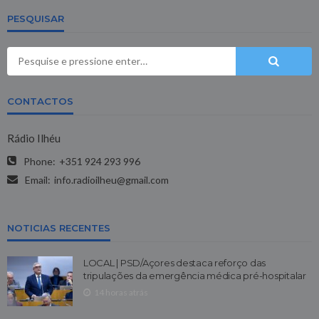
PESQUISAR
CONTACTOS
Rádio Ilhéu
Phone:
+351 924 293 996
Email:
info.radioilheu@gmail.com
NOTICIAS RECENTES
LOCAL | PSD/Açores destaca reforço das
tripulações da emergência médica pré-hospitalar
14 horas atrás