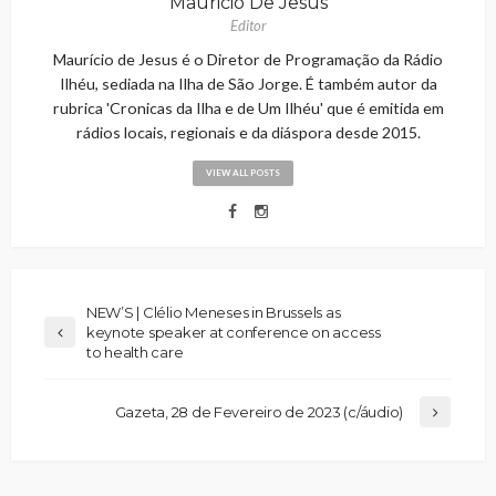
Mauricio De Jesus
Editor
Maurício de Jesus é o Diretor de Programação da Rádio
Ilhéu, sediada na Ilha de São Jorge. É também autor da
rubrica 'Cronicas da Ilha e de Um Ilhéu' que é emitida em
rádios locais, regionais e da diáspora desde 2015.
VIEW ALL POSTS
NEW’S | Clélio Meneses in Brussels as
keynote speaker at conference on access
to health care
Gazeta, 28 de Fevereiro de 2023 (c/áudio)