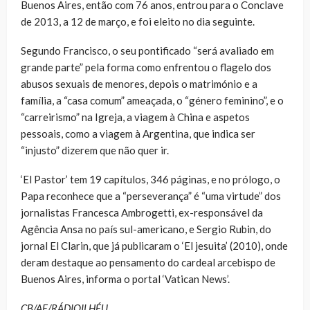
Buenos Aires, então com 76 anos, entrou para o Conclave
de 2013, a 12 de março, e foi eleito no dia seguinte.
Segundo Francisco, o seu pontificado “será avaliado em
grande parte” pela forma como enfrentou o flagelo dos
abusos sexuais de menores, depois o matrimónio e a
família, a “casa comum” ameaçada, o “género feminino”, e o
“carreirismo” na Igreja, a viagem à China e aspetos
pessoais, como a viagem à Argentina, que indica ser
“injusto” dizerem que não quer ir.
‘El Pastor’ tem 19 capítulos, 346 páginas, e no prólogo, o
Papa reconhece que a “perseverança” é “uma virtude” dos
jornalistas Francesca Ambrogetti, ex-responsável da
Agência Ansa no país sul-americano, e Sergio Rubin, do
jornal El Clarin, que já publicaram o ‘El jesuita’ (2010), onde
deram destaque ao pensamento do cardeal arcebispo de
Buenos Aires, informa o portal ‘Vatican News’.
CB/AE/RÁDIOILHÉU