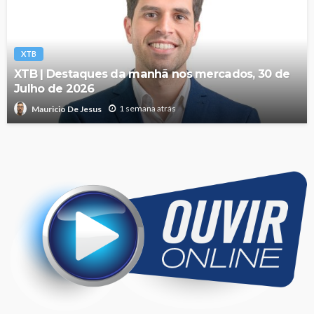
XTB
XTB | Destaques da manhã nos mercados, 30 de
Julho de 2026
1 semana atrás
Mauricio De Jesus