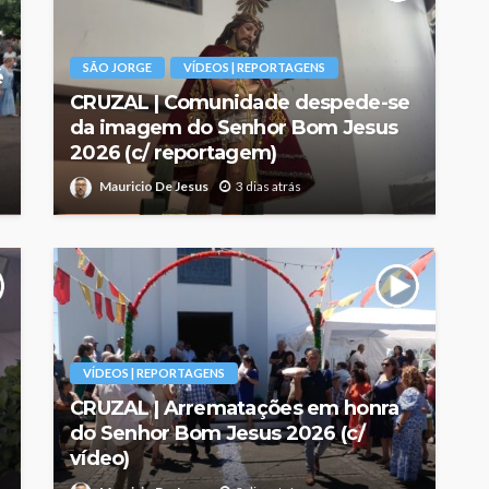
SÃO JORGE
VÍDEOS | REPORTAGENS
é
CRUZAL | Comunidade despede-se
da imagem do Senhor Bom Jesus
2026 (c/ reportagem)
Mauricio De Jesus
3 dias atrás
VÍDEOS | REPORTAGENS
CRUZAL | Arrematações em honra
do Senhor Bom Jesus 2026 (c/
vídeo)