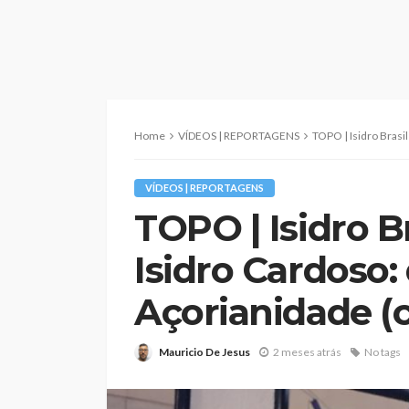
Home
VÍDEOS | REPORTAGENS
TOPO | Isidro Brasil e Antón
VÍDEOS | REPORTAGENS
TOPO | Isidro B
Isidro Cardoso:
Açorianidade (c
Mauricio De Jesus
2 meses atrás
No tags