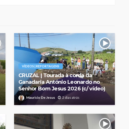
VÍDEOS | REPORTAGENS
CRUZAL | Tourada à corda da
Ganadaria António Leonardo no
Senhor Bom Jesus 2026 (c/ vídeo)
Mauricio De Jesus
2 dias atrás