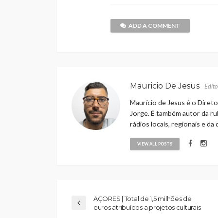
ADD A COMMENT
Mauricio De Jesus
Edito
Maurício de Jesus é o Direto
Jorge. É também autor da rub
rádios locais, regionais e da
VIEW ALL POSTS
AÇORES | Total de 1,5 milhões de
euros atribuídos a projetos culturais