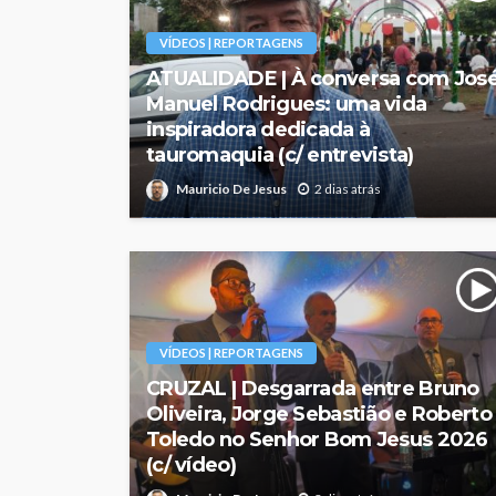
VÍDEOS | REPORTAGENS
ATUALIDADE | À conversa com Jos
Manuel Rodrigues: uma vida
inspiradora dedicada à
tauromaquia (c/ entrevista)
Mauricio De Jesus
2 dias atrás
VÍDEOS | REPORTAGENS
CRUZAL | Desgarrada entre Bruno
Oliveira, Jorge Sebastião e Roberto
Toledo no Senhor Bom Jesus 2026
(c/ vídeo)