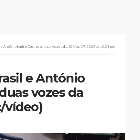
io Isidro Cardoso: duas vozes da Açorianidade (c/vídeo)
Mai. 29, 2026 at 10:21 pm
rasil e António
 duas vozes da
/vídeo)