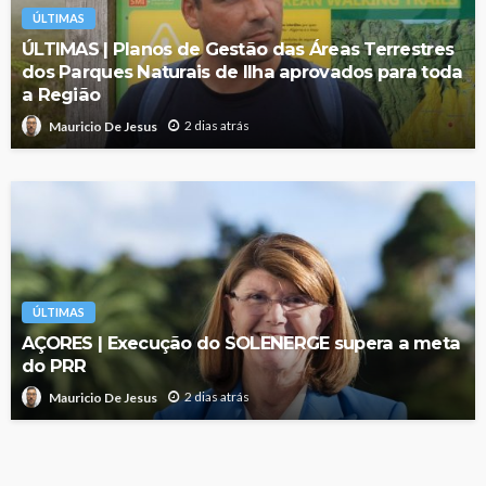
ÚLTIMAS
ÚLTIMAS | Planos de Gestão das Áreas Terrestres
dos Parques Naturais de Ilha aprovados para toda
a Região
2 dias atrás
Mauricio De Jesus
ÚLTIMAS
AÇORES | Execução do SOLENERGE supera a meta
do PRR
2 dias atrás
Mauricio De Jesus