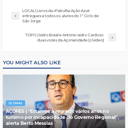
LOCAL | Livros da «Patrulha Ação Azul»
entregues a todos os alunos do 1.º Ciclo de
São Jorge
TOPO | Isidro Brasil e António Isidro Cardoso:
duas vozes da Açorianidade (c/vídeo)
YOU MIGHT ALSO LIKE
ÚLTIMAS
AÇORES | “Estamos a regredir vários anos no
turismo por incapacidade do Governo Regional”,
alerta Berto Messias