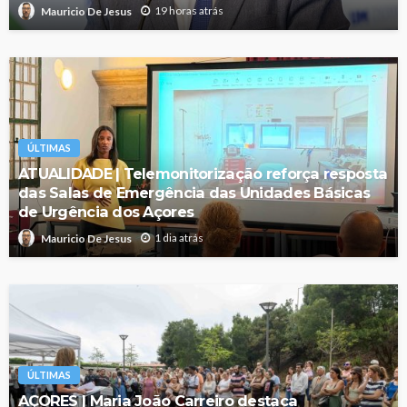
19 horas atrás
Mauricio De Jesus
ÚLTIMAS
ATUALIDADE | Telemonitorização reforça resposta
das Salas de Emergência das Unidades Básicas
de Urgência dos Açores
1 dia atrás
Mauricio De Jesus
ÚLTIMAS
AÇORES | Maria João Carreiro destaca