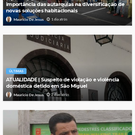
importância das autarquias na diversificação de
novas soluções habitacionais
1 dia atrás
Mauricio De Jesus
ÚLTIMAS
ATUALIDADE | Suspeito de violação e violência
doméstica detido em São Miguel
2 dias atrás
Mauricio De Jesus