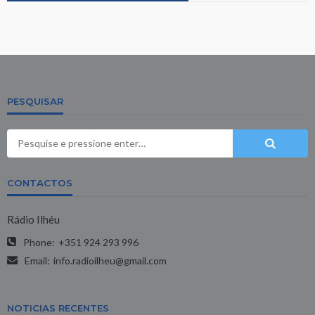
PESQUISAR
CONTACTOS
Rádio Ilhéu
Phone:
+351 924 293 996
Email:
info.radioilheu@gmail.com
NOTICIAS RECENTES