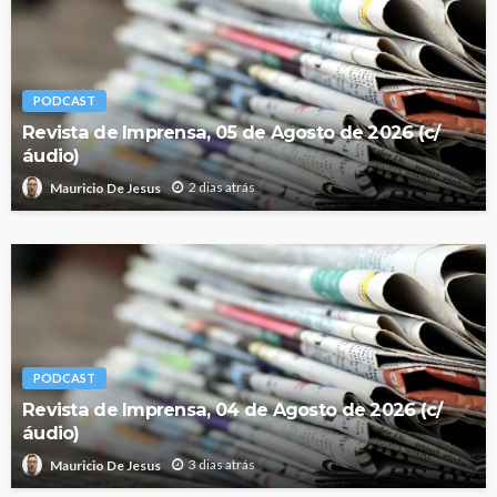
PODCAST
Revista de Imprensa, 05 de Agosto de 2026 (c/
áudio)
2 dias atrás
Mauricio De Jesus
PODCAST
Revista de Imprensa, 04 de Agosto de 2026 (c/
áudio)
3 dias atrás
Mauricio De Jesus