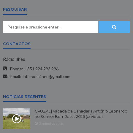
PESQUISAR
CONTACTOS
Rádio Ilhéu
Phone:
+351 924 293 996
Email:
info.radioilheu@gmail.com
NOTICIAS RECENTES
CRUZAL | Vacada da Ganadaria António Leonardo
no Senhor Bom Jesus 2026 (c/ vídeo)
2 minutos atrás