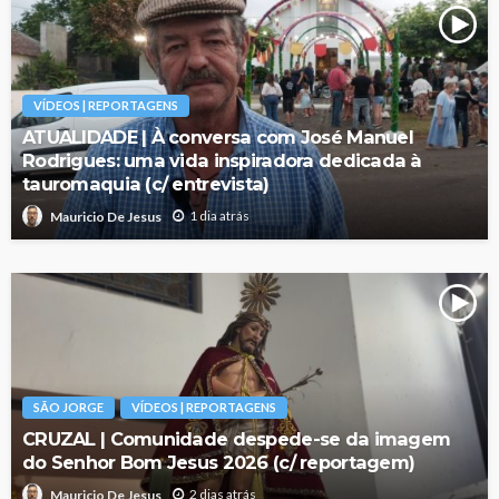
VÍDEOS | REPORTAGENS
ATUALIDADE | À conversa com José Manuel
Rodrigues: uma vida inspiradora dedicada à
tauromaquia (c/ entrevista)
1 dia atrás
Mauricio De Jesus
SÃO JORGE
VÍDEOS | REPORTAGENS
CRUZAL | Comunidade despede-se da imagem
do Senhor Bom Jesus 2026 (c/ reportagem)
2 dias atrás
Mauricio De Jesus