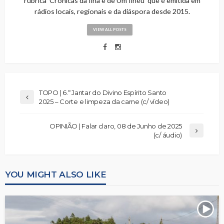
rubrica 'Cronicas da Ilha e de Um Ilhéu' que é emitida em
rádios locais, regionais e da diáspora desde 2015.
VIEW ALL POSTS
TOPO | 6.º Jantar do Divino Espírito Santo
2025 – Corte e limpeza da carne (c/ vídeo)
OPINIÃO | Falar claro, 08 de Junho de 2025
(c/ áudio)
YOU MIGHT ALSO LIKE