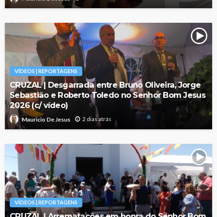
VÍDEOS | REPORTAGENS
CRUZAL | Desgarrada entre Bruno Oliveira, Jorge
Sebastião e Roberto Toledo no Senhor Bom Jesus
2026 (c/ vídeo)
2 dias atrás
Mauricio De Jesus
VÍDEOS | REPORTAGENS
CRUZAL | Arrematações em honra do Senhor Bom