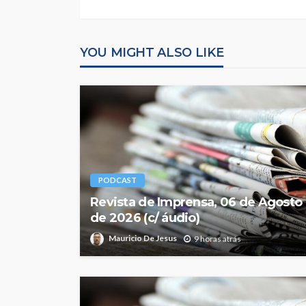
YOU MIGHT ALSO LIKE
PODCAST
Revista de Imprensa, 06 de Agosto
de 2026 (c/ áudio)
Mauricio De Jesus
9 horas atrás