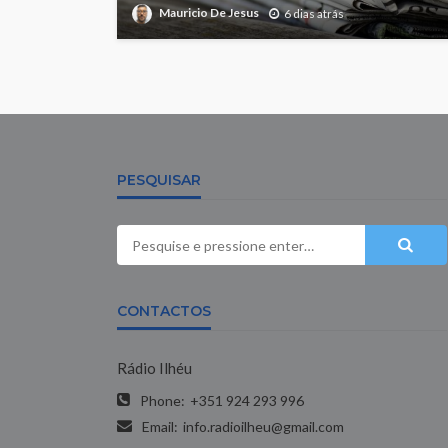
Mauricio De Jesus
6 dias atrás
PESQUISAR
CONTACTOS
Rádio Ilhéu
Phone:
+351 924 293 996
Email:
info.radioilheu@gmail.com