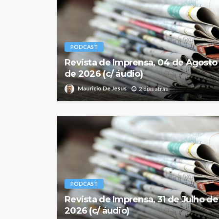
PODCAST
Revista de Imprensa, 04 de Agosto
de 2026 (c/ áudio)
Mauricio De Jesus
2 dias atrás
PODCAST
Revista de Imprensa, 31 de Julho de
2026 (c/ áudio)