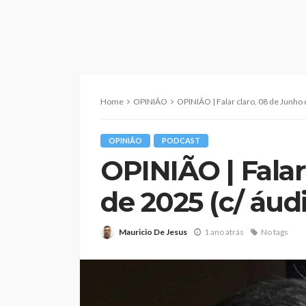
Home
OPINIÃO
OPINIÃO | Falar claro, 08 de Junho 
OPINIÃO
PODCAST
OPINIÃO | Falar
de 2025 (c/ áud
Mauricio De Jesus
1 ano atrás
No tags