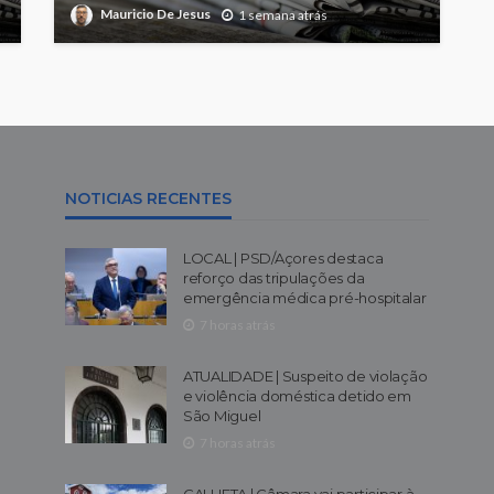
Mauricio De Jesus
1 semana atrás
NOTICIAS RECENTES
LOCAL | PSD/Açores destaca
reforço das tripulações da
emergência médica pré-hospitalar
7 horas atrás
ATUALIDADE | Suspeito de violação
e violência doméstica detido em
São Miguel
7 horas atrás
CALHETA | Câmara vai participar à