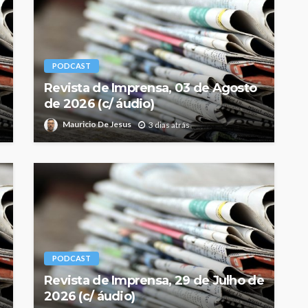
PODCAST
Revista de Imprensa, 03 de Agosto
de 2026 (c/ áudio)
Mauricio De Jesus
3 dias atrás
PODCAST
Revista de Imprensa, 29 de Julho de
2026 (c/ áudio)