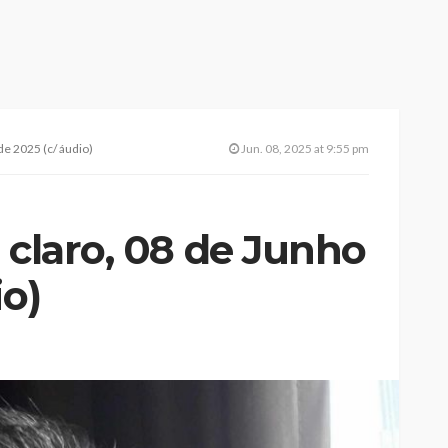
de 2025 (c/ áudio)
Jun. 08, 2025 at 9:55 pm
 claro, 08 de Junho
io)