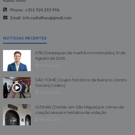
Phone:
+351 924 293 996
Email:
info.radioilheu@gmail.com
NOTICIAS RECENTES
XTB | Destaques de manhã nos mercados, 10 de
Agosto de 2026
3 horas atrás
SÃO TOMÉ | Grupo Folclórico da Beira no Centro
Social (c/ vídeo)
4 horas atrás
ÚLTIMAS | Detido em São Miguel por crimes de
coação sexual e tentativa de violação
4 horas atrás