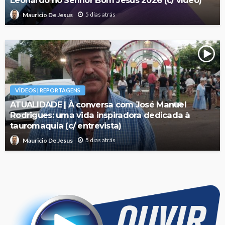
Leonardo no Senhor Bom Jesus 2026 (c/ vídeo)
5 dias atrás
Mauricio De Jesus
VÍDEOS | REPORTAGENS
ATUALIDADE | À conversa com José Manuel
Rodrigues: uma vida inspiradora dedicada à
tauromaquia (c/ entrevista)
5 dias atrás
Mauricio De Jesus