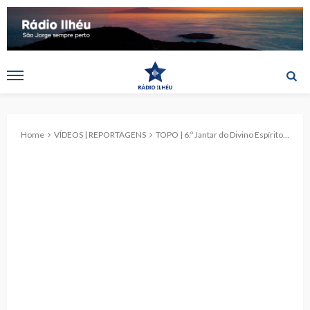
Home
VÍDEOS | REPORTAGENS
TOPO | 6.º Jantar do Divino Espírito Santo 2025 – Corte e limpeza da carne (c/ vídeo)