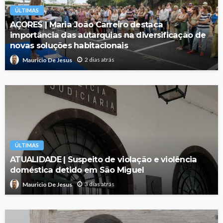
ÚLTIMAS
AÇORES | Maria João Carreiro destaca
importância das autarquias na diversificação de
novas soluções habitacionais
2 dias atrás
Mauricio De Jesus
ÚLTIMAS
ATUALIDADE | Suspeito de violação e violência
doméstica detido em São Miguel
3 dias atrás
Mauricio De Jesus