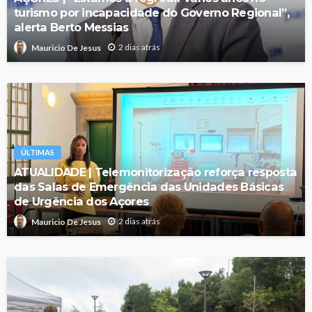
turismo por incapacidade do Governo Regional”,
alerta Berto Messias
2 dias atrás
Mauricio De Jesus
ÚLTIMAS
ATUALIDADE | Telemonitorização reforça resposta
das Salas de Emergência das Unidades Básicas
de Urgência dos Açores
2 dias atrás
Mauricio De Jesus