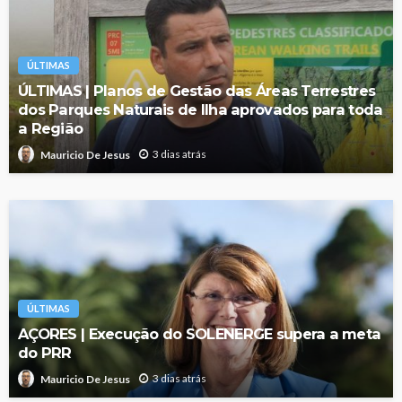
ÚLTIMAS
ÚLTIMAS | Planos de Gestão das Áreas Terrestres
dos Parques Naturais de Ilha aprovados para toda
a Região
3 dias atrás
Mauricio De Jesus
ÚLTIMAS
AÇORES | Execução do SOLENERGE supera a meta
do PRR
3 dias atrás
Mauricio De Jesus