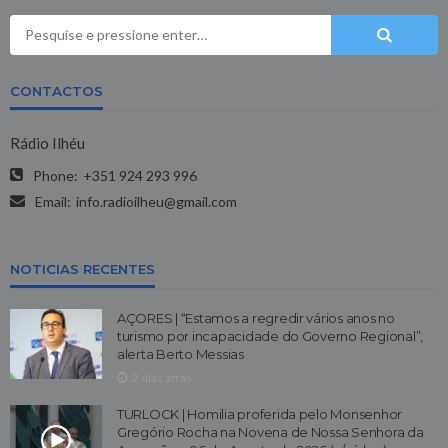
CONTACTOS
Rádio Ilhéu
Phone:
+351 924 293 996
Email:
info.radioilheu@gmail.com
NOTICIAS RECENTES
AÇORES | “Estamos a regredir vários anos no
turismo por incapacidade do Governo Regional”,
alerta Berto Messias
2 dias atrás
TURLOCK | Homilia proferida pelo Monsenhor
Gregório Rocha na Novena de Nossa Senhora da