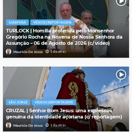
DIÁSPORA
VÍDEOS | REPORTAGENS
TURLOCK | Homilia proferida pelo Monsenhor
Gregório Rocha na Novena de Nossa Senhora da
Assunção – 06 de Agosto de 2026 (c/ vídeo)
1 dia atrás
Mauricio De Jesus
SÃO JORGE
VÍDEOS | REPORTAGENS
CRUZAL | Senhor Bom Jesus: uma expressão
genuína da identidade açoriana (c/ reportagem)
1 dia atrás
Mauricio De Jesus