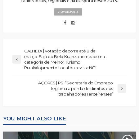
rádios locais, regionais e da diáspora desde 2015.
VIEW ALL POSTS
CALHETA | Votação decorre até 8 de
março: Fajã do Belo Kuanza nomeado na
categoria de Melhor Turismo
Rural/Alojamento Local da revista NiT.
AÇORES | PS. “Secretaria do Emprego
legitima a perda de direitos dos
trabalhadores Terceirenses”
YOU MIGHT ALSO LIKE