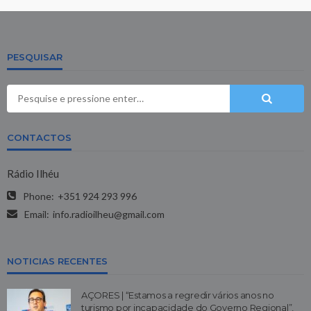
PESQUISAR
CONTACTOS
Rádio Ilhéu
Phone:
+351 924 293 996
Email:
info.radioilheu@gmail.com
NOTICIAS RECENTES
AÇORES | “Estamos a regredir vários anos no
turismo por incapacidade do Governo Regional”,