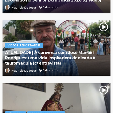
Leonardo no Senhor Bom Jesus 2026 (c/ vídeo)
3 dias atrás
Mauricio De Jesus
VÍDEOS | REPORTAGENS
ATUALIDADE | À conversa com José Manuel
Rodrigues: uma vida inspiradora dedicada à
tauromaquia (c/ entrevista)
3 dias atrás
Mauricio De Jesus