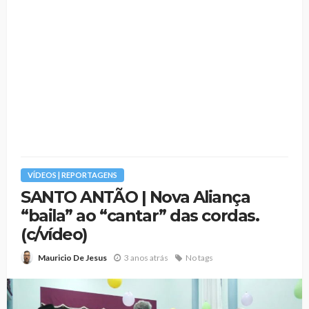
VÍDEOS | REPORTAGENS
SANTO ANTÃO | Nova Aliança
“baila” ao “cantar” das cordas.
(c/vídeo)
3 anos atrás
No tags
Mauricio De Jesus