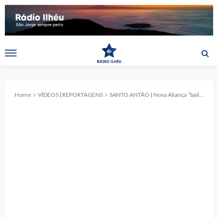
Home
VÍDEOS | REPORTAGENS
SANTO ANTÃO | Nova Aliança “baila” ao “cantar” das cordas. (c/vídeo)