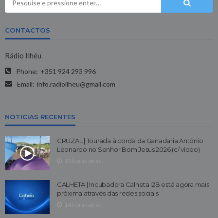
CONTACTOS
Rádio Ilhéu
Phone:
+351 924 293 996
Email:
info.radioilheu@gmail.com
NOTICIAS RECENTES
CRUZAL | Tourada à corda da Ganadaria António
Leonardo no Senhor Bom Jesus 2026 (c/ vídeo)
13 horas atrás
CALHETA | Incubadora Calheta I2B está agora mais
próxima através das redes sociais
14 horas atrás