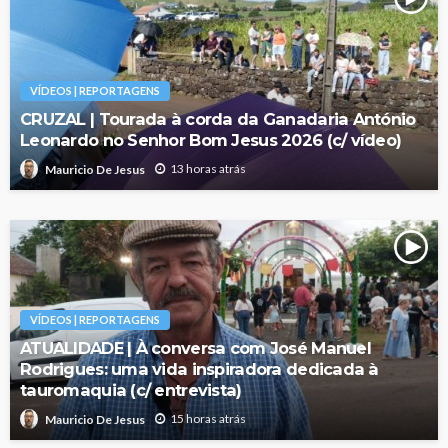
VÍDEOS | REPORTAGENS
CRUZAL | Tourada à corda da Ganadaria António
Leonardo no Senhor Bom Jesus 2026 (c/ vídeo)
13 horas atrás
Mauricio De Jesus
VÍDEOS | REPORTAGENS
ATUALIDADE | À conversa com José Manuel
Rodrigues: uma vida inspiradora dedicada à
tauromaquia (c/ entrevista)
15 horas atrás
Mauricio De Jesus