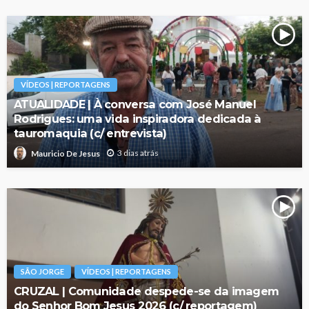
VÍDEOS | REPORTAGENS
ATUALIDADE | À conversa com José Manuel
Rodrigues: uma vida inspiradora dedicada à
tauromaquia (c/ entrevista)
3 dias atrás
Mauricio De Jesus
SÃO JORGE
VÍDEOS | REPORTAGENS
CRUZAL | Comunidade despede-se da imagem
do Senhor Bom Jesus 2026 (c/ reportagem)