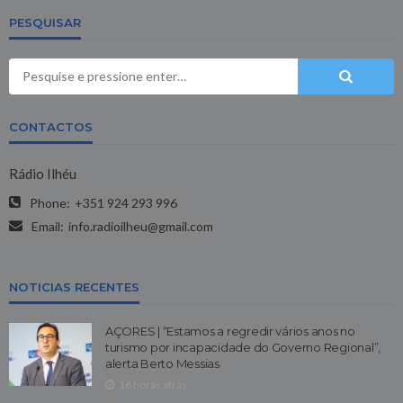
PESQUISAR
CONTACTOS
Rádio Ilhéu
Phone:
+351 924 293 996
Email:
info.radioilheu@gmail.com
NOTICIAS RECENTES
AÇORES | “Estamos a regredir vários anos no
turismo por incapacidade do Governo Regional”,
alerta Berto Messias
16 horas atrás