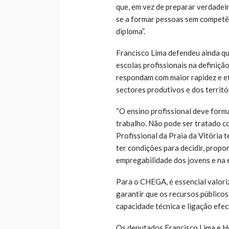
que, em vez de preparar verdadei
se a formar pessoas sem competên
diploma”.
Francisco Lima defendeu ainda q
escolas profissionais na definiçã
respondam com maior rapidez e ef
sectores produtivos e dos territó
“O ensino profissional deve forma
trabalho. Não pode ser tratado c
Profissional da Praia da Vitória 
ter condições para decidir, prop
empregabilidade dos jovens e na 
Para o CHEGA, é essencial valoriz
garantir que os recursos públicos
capacidade técnica e ligação efec
Os deputados Francisco Lima e Hé