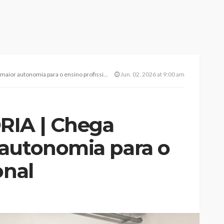
ior autonomia para o ensino profissional
Jun. 02, 2026 at 9:00 am
RIA | Chega
autonomia para o
onal