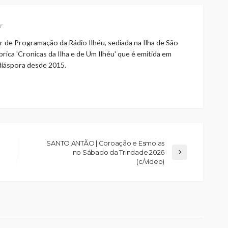
r
r de Programação da Rádio Ilhéu, sediada na Ilha de São
rica 'Cronicas da Ilha e de Um Ilhéu' que é emitida em
 diáspora desde 2015.
SANTO ANTÃO | Coroação e Esmolas
no Sábado da Trindade 2026
(c/vídeo)