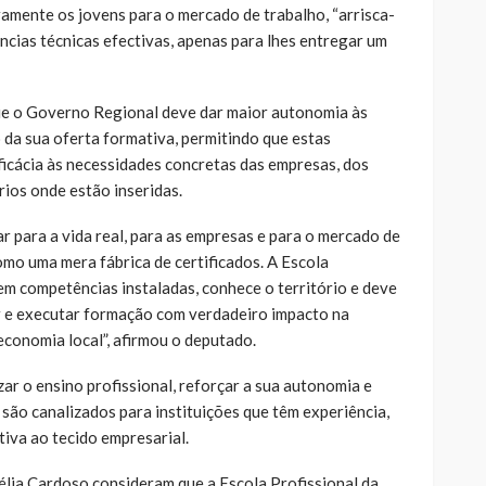
ramente os jovens para o mercado de trabalho, “arrisca-
cias técnicas efectivas, apenas para lhes entregar um
ue o Governo Regional deve dar maior autonomia às
o da sua oferta formativa, permitindo que estas
icácia às necessidades concretas das empresas, dos
rios onde estão inseridas.
r para a vida real, para as empresas e para o mercado de
omo uma mera fábrica de certificados. A Escola
tem competências instaladas, conhece o território e deve
or e executar formação com verdadeiro impacto na
economia local”, afirmou o deputado.
ar o ensino profissional, reforçar a sua autonomia e
 são canalizados para instituições que têm experiência,
tiva ao tecido empresarial.
lia Cardoso consideram que a Escola Profissional da