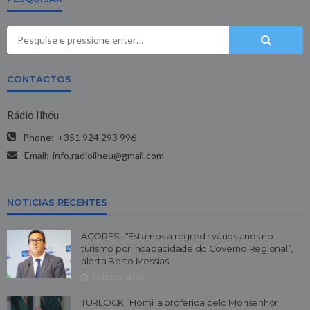
CONTACTOS
Rádio Ilhéu
Phone:
+351 924 293 996
Email:
info.radioilheu@gmail.com
NOTICIAS RECENTES
AÇORES | “Estamos a regredir vários anos no
turismo por incapacidade do Governo Regional”,
alerta Berto Messias
12 horas atrás
TURLOCK | Homilia proferida pelo Monsenhor