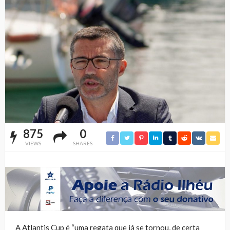
875
0
VIEWS
SHARES
A Atlantis Cup é “uma regata que já se tornou, de certa