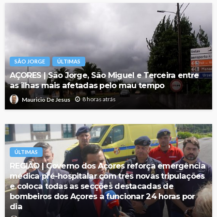
SÃO JORGE
ÚLTIMAS
AÇORES | São Jorge, São Miguel e Terceira entre
as ilhas mais afetadas pelo mau tempo
8 horas atrás
Mauricio De Jesus
ÚLTIMAS
REGIÃO | Governo dos Açores reforça emergência
médica pré-hospitalar com três novas tripulações
e coloca todas as secções destacadas de
bombeiros dos Açores a funcionar 24 horas por
dia