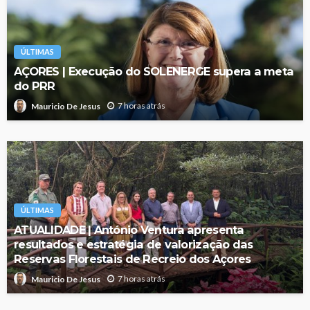
ÚLTIMAS
AÇORES | Execução do SOLENERGE supera a meta
do PRR
7 horas atrás
Mauricio De Jesus
ÚLTIMAS
ATUALIDADE | António Ventura apresenta
resultados e estratégia de valorização das
Reservas Florestais de Recreio dos Açores
7 horas atrás
Mauricio De Jesus