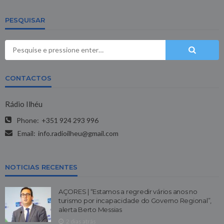
PESQUISAR
CONTACTOS
Rádio Ilhéu
Phone:
+351 924 293 996
Email:
info.radioilheu@gmail.com
NOTICIAS RECENTES
AÇORES | “Estamos a regredir vários anos no
turismo por incapacidade do Governo Regional”,
alerta Berto Messias
2 dias atrás