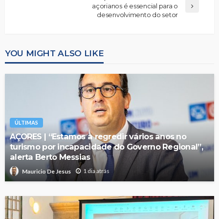
açorianos é essencial para o
desenvolvimento do setor
YOU MIGHT ALSO LIKE
ÚLTIMAS
AÇORES | “Estamos a regredir vários anos no
turismo por incapacidade do Governo Regional”,
alerta Berto Messias
1 dia atrás
Mauricio De Jesus