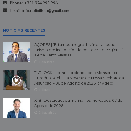
Phone:
+351 924 293 996
Email:
info.radioilheu@gmail.com
NOTICIAS RECENTES
AÇORES | “Estamos a regredir vários anos no
turismo por incapacidade do Governo Regional”,
alerta Berto Messias
1 dia atrás
TURLOCK | Homilia proferida pelo Monsenhor
Gregório Rocha na Novena de Nossa Senhora da
Assunção – 06 de Agosto de 2026 (c/ vídeo)
1 dia atrás
XTB | Destaques da manhã nos mercados, 07 de
Agosto de 2026
2 dias atrás