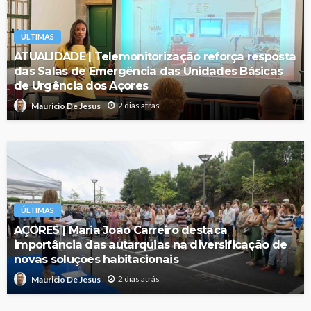
ÚLTIMAS
ATUALIDADE | Telemonitorização reforça resposta
das Salas de Emergência das Unidades Básicas
de Urgência dos Açores
2 dias atrás
Mauricio De Jesus
ÚLTIMAS
AÇORES | Maria João Carreiro destaca
importância das autarquias na diversificação de
novas soluções habitacionais
2 dias atrás
Mauricio De Jesus