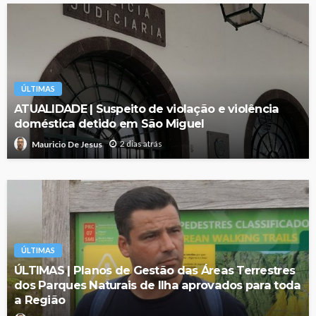
ÚLTIMAS
ATUALIDADE | Suspeito de violação e violência
doméstica detido em São Miguel
2 dias atrás
Mauricio De Jesus
ÚLTIMAS
ÚLTIMAS | Planos de Gestão das Áreas Terrestres
dos Parques Naturais de Ilha aprovados para toda
a Região