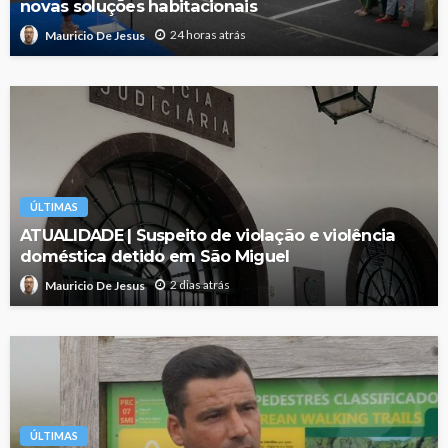
novas soluções habitacionais
24 horas atrás
Mauricio De Jesus
ÚLTIMAS
ATUALIDADE | Suspeito de violação e violência
doméstica detido em São Miguel
2 dias atrás
Mauricio De Jesus
ÚLTIMAS