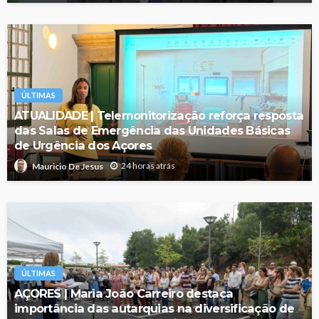
ÚLTIMAS
ATUALIDADE | Telemonitorização reforça resposta
das Salas de Emergência das Unidades Básicas
de Urgência dos Açores
24 horas atrás
Mauricio De Jesus
ÚLTIMAS
AÇORES | Maria João Carreiro destaca
importância das autarquias na diversificação de