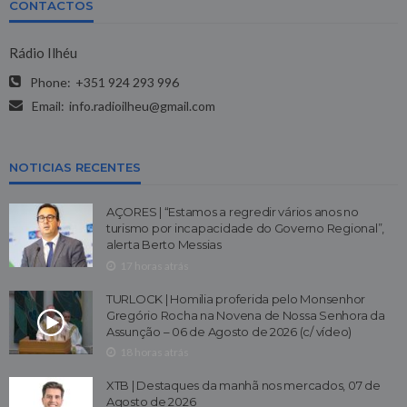
CONTACTOS
Rádio Ilhéu
Phone:
+351 924 293 996
Email:
info.radioilheu@gmail.com
NOTICIAS RECENTES
AÇORES | “Estamos a regredir vários anos no
turismo por incapacidade do Governo Regional”,
alerta Berto Messias
17 horas atrás
TURLOCK | Homilia proferida pelo Monsenhor
Gregório Rocha na Novena de Nossa Senhora da
Assunção – 06 de Agosto de 2026 (c/ vídeo)
18 horas atrás
XTB | Destaques da manhã nos mercados, 07 de
Agosto de 2026