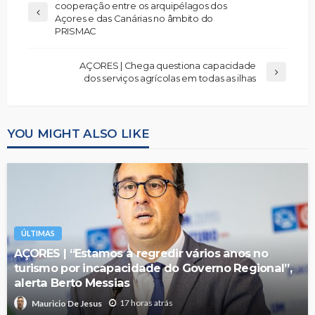
cooperação entre os arquipélagos dos
Açores e das Canárias no âmbito do
PRISMAC
AÇORES | Chega questiona capacidade
dos serviços agrícolas em todas as ilhas
YOU MIGHT ALSO LIKE
ÚLTIMAS
AÇORES | “Estamos a regredir vários anos no
turismo por incapacidade do Governo Regional”,
alerta Berto Messias
17 horas atrás
Mauricio De Jesus