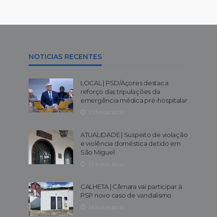
NOTICIAS RECENTES
LOCAL | PSD/Açores destaca
reforço das tripulações da
emergência médica pré-hospitalar
15 horas atrás
ATUALIDADE | Suspeito de violação
e violência doméstica detido em
São Miguel
15 horas atrás
CALHETA | Câmara vai participar à
PSP novo caso de vandalismo
16 horas atrás