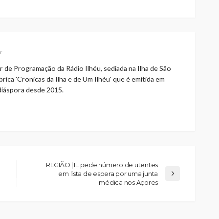
r
r de Programação da Rádio Ilhéu, sediada na Ilha de São
rica 'Cronicas da Ilha e de Um Ilhéu' que é emitida em
 diáspora desde 2015.
REGIÃO | IL pede número de utentes
em lista de espera por uma junta
médica nos Açores