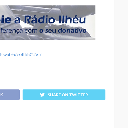
/fb.watch/xr4LkhCUV-/
OK
SHARE ON TWITTER