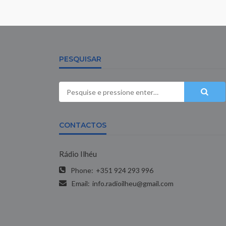
PESQUISAR
CONTACTOS
Rádio Ilhéu
Phone:
+351 924 293 996
Email:
info.radioilheu@gmail.com