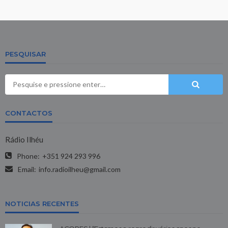
PESQUISAR
CONTACTOS
Rádio Ilhéu
Phone:
+351 924 293 996
Email:
info.radioilheu@gmail.com
NOTICIAS RECENTES