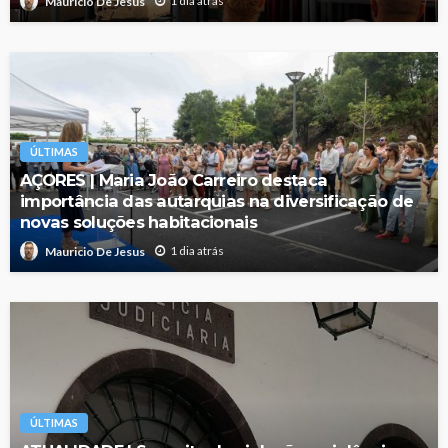
1 dia atrás
Mauricio De Jesus
ÚLTIMAS
AÇORES | Maria João Carreiro destaca
importância das autarquias na diversificação de
novas soluções habitacionais
1 dia atrás
Mauricio De Jesus
ÚLTIMAS