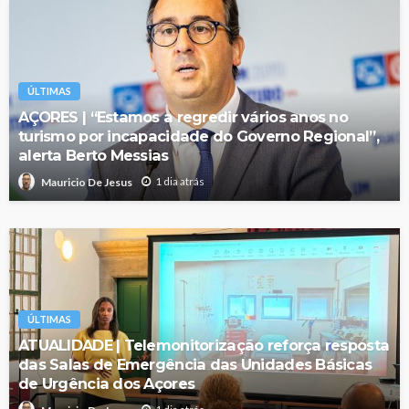
ÚLTIMAS
AÇORES | “Estamos a regredir vários anos no
turismo por incapacidade do Governo Regional”,
alerta Berto Messias
1 dia atrás
Mauricio De Jesus
ÚLTIMAS
ATUALIDADE | Telemonitorização reforça resposta
das Salas de Emergência das Unidades Básicas
de Urgência dos Açores