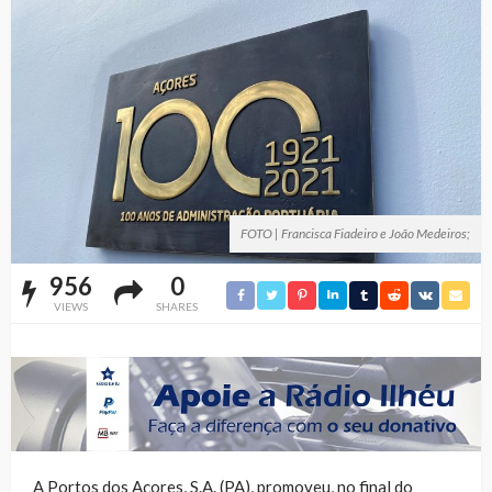
FOTO | Francisca Fiadeiro e João Medeiros;
956
0
VIEWS
SHARES
A Portos dos Açores, S.A. (PA), promoveu, no final do