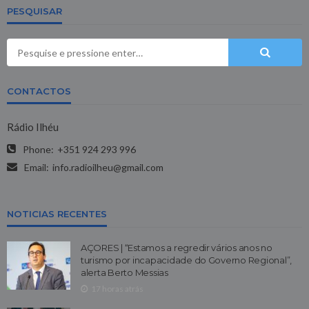
PESQUISAR
CONTACTOS
Rádio Ilhéu
Phone:
+351 924 293 996
Email:
info.radioilheu@gmail.com
NOTICIAS RECENTES
AÇORES | “Estamos a regredir vários anos no
turismo por incapacidade do Governo Regional”,
alerta Berto Messias
17 horas atrás