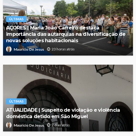
ÚLTIMAS
AÇORES | Maria João Carreiro destaca
importância das autarquias na diversificação de
novas soluções habitacionais
23 horas atrás
Mauricio De Jesus
ÚLTIMAS
ATUALIDADE | Suspeito de violação e violência
doméstica detido em São Miguel
2 dias atrás
Mauricio De Jesus