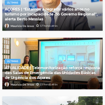
ÚLTIMAS
AÇORES | “Estamos a regredir vários anos no
turismo por incapacidade do Governo Regional”,
alerta Berto Messias
17 horas atrás
Mauricio De Jesus
ÚLTIMAS
ATUALIDADE | Telemonitorização reforça resposta
das Salas de Emergência das Unidades Básicas
de Urgência dos Açores
23 horas atrás
Mauricio De Jesus