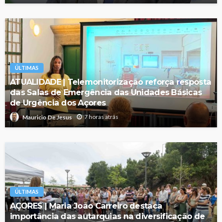
ÚLTIMAS
ATUALIDADE | Telemonitorização reforça resposta
das Salas de Emergência das Unidades Básicas
de Urgência dos Açores
7 horas atrás
Mauricio De Jesus
ÚLTIMAS
AÇORES | Maria João Carreiro destaca
importância das autarquias na diversificação de