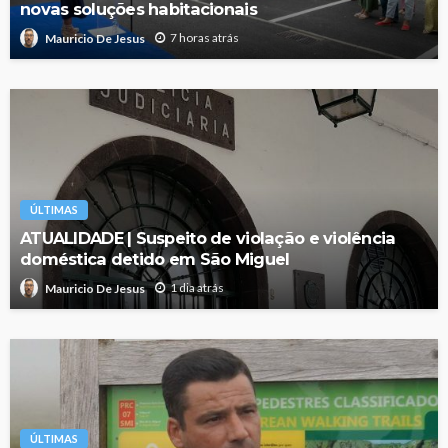
novas soluções habitacionais
7 horas atrás
Mauricio De Jesus
ÚLTIMAS
ATUALIDADE | Suspeito de violação e violência
doméstica detido em São Miguel
1 dia atrás
Mauricio De Jesus
ÚLTIMAS