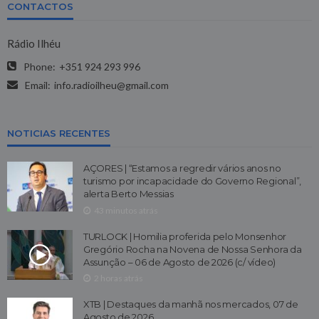
CONTACTOS
Rádio Ilhéu
Phone:
+351 924 293 996
Email:
info.radioilheu@gmail.com
NOTICIAS RECENTES
AÇORES | “Estamos a regredir vários anos no
turismo por incapacidade do Governo Regional”,
alerta Berto Messias
43 minutos atrás
TURLOCK | Homilia proferida pelo Monsenhor
Gregório Rocha na Novena de Nossa Senhora da
Assunção – 06 de Agosto de 2026 (c/ vídeo)
2 horas atrás
XTB | Destaques da manhã nos mercados, 07 de
Agosto de 2026