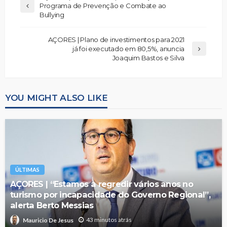
Programa de Prevenção e Combate ao
Bullying
AÇORES | Plano de investimentos para 2021
já foi executado em 80,5%, anuncia
Joaquim Bastos e Silva
YOU MIGHT ALSO LIKE
ÚLTIMAS
AÇORES | “Estamos a regredir vários anos no
turismo por incapacidade do Governo Regional”,
alerta Berto Messias
43 minutos atrás
Mauricio De Jesus