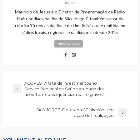
Editor
Maurício de Jesus é o Diretor de Programação da Rádio
Ilhéu, sediada na Ilha de São Jorge. É também autor da
rubrica 'Cronicas da Ilha e de Um Ilhéu' que é emitida em
rádios locais, regionais e da diáspora desde 2015.
VIEW ALL POSTS
AÇORES | A falta de investimentos no
Serviço Regional de Saúde ao longo dos
anos “tem consequências reais e graves”
SÃO JORGE | Detetadas 17 infrações em
ação de fiscalização
YOU MIGHT ALSO LIKE