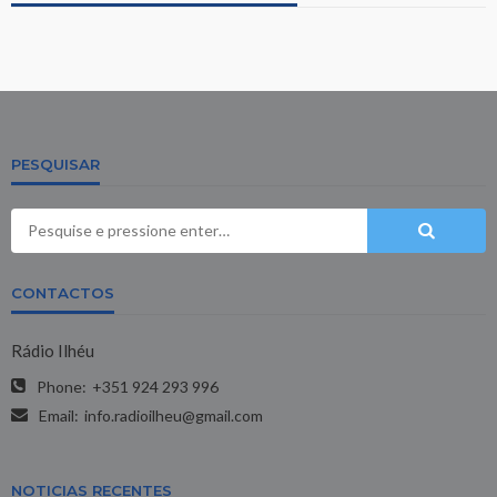
PESQUISAR
CONTACTOS
Rádio Ilhéu
Phone:
+351 924 293 996
Email:
info.radioilheu@gmail.com
NOTICIAS RECENTES