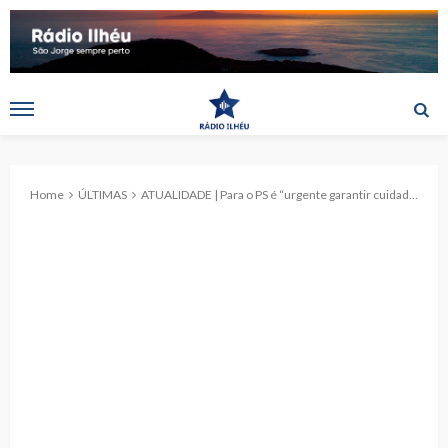
Home
ÚLTIMAS
ATUALIDADE | Para o PS é “urgente garantir cuidados de saúde seguros dignos e em tempo útil aos Açorianos”