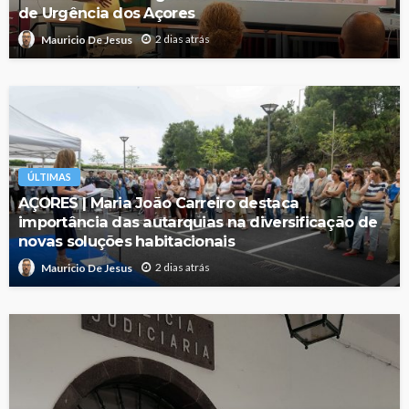
de Urgência dos Açores
2 dias atrás
Mauricio De Jesus
ÚLTIMAS
AÇORES | Maria João Carreiro destaca
importância das autarquias na diversificação de
novas soluções habitacionais
2 dias atrás
Mauricio De Jesus