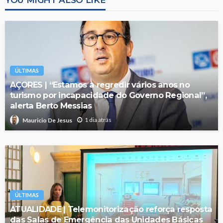
ÚLTIMAS
AÇORES | “Estamos a regredir vários anos no
turismo por incapacidade do Governo Regional”,
alerta Berto Messias
1 dia atrás
Mauricio De Jesus
ÚLTIMAS
ATUALIDADE | Telemonitorização reforça resposta
das Salas de Emergência das Unidades Básicas