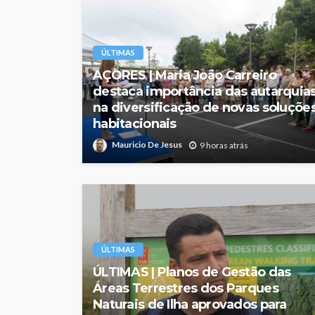
ÚLTIMAS
AÇORES | Maria João Carreiro
destaca importância das autarquia
na diversificação de novas soluçõe
habitacionais
Mauricio De Jesus
9 horas atrás
ÚLTIMAS
ÚLTIMAS | Planos de Gestão das
Áreas Terrestres dos Parques
Naturais de Ilha aprovados para