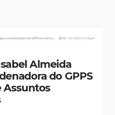
dora do GPPS na Comissão de Assuntos Constitucionais
Abr. 18, 2022 at 3:08 pm
sabel Almeida
rdenadora do GPPS
e Assuntos
s