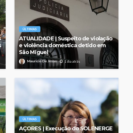
ÚLTIMAS
s
ATUALIDADE | Suspeito de violação
s
e violência doméstica detido em
São Miguel
Mauricio De Jesus
1 dia atrás
ÚLTIMAS
AÇORES | Execução do SOLENERGE