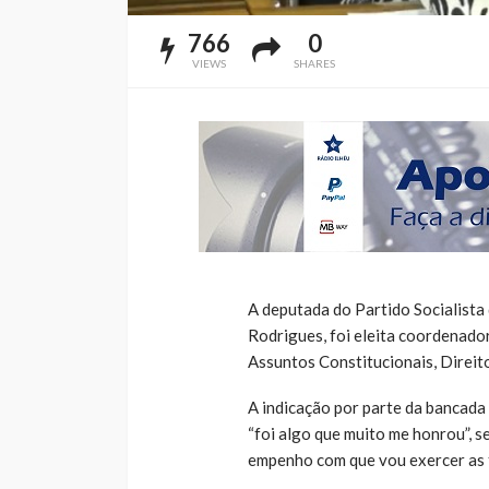
766
0
VIEWS
SHARES
A deputada do Partido Socialista
Rodrigues, foi eleita coordenad
Assuntos Constitucionais, Direito
A indicação por parte da bancada 
“foi algo que muito me honrou”, s
empenho com que vou exercer as 