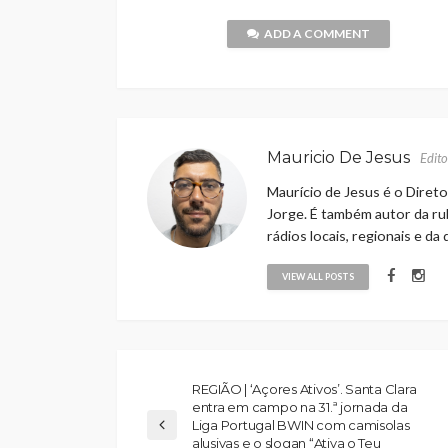
ADD A COMMENT
Mauricio De Jesus
Edito
Maurício de Jesus é o Direto
Jorge. É também autor da rub
rádios locais, regionais e da
VIEW ALL POSTS
REGIÃO | ‘Açores Ativos’. Santa Clara
entra em campo na 31.ª jornada da
Liga Portugal BWIN com camisolas
alusivas e o slogan “Ativa o Teu