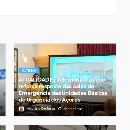
ÚLTIMAS
ATUALIDADE | Telemonitorização
reforça resposta das Salas de
Emergência das Unidades Básicas
de Urgência dos Açores
Mauricio De Jesus
9 horas atrás