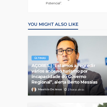
Potencial”.
YOU MIGHT ALSO LIKE
ÚLTIMAS
AÇORES | “Estamos a regredir
vários anos no turismo por
incapacidade do Governo
Regional”, alerta Berto Messias
Mauricio De Jesus
2 horas atrás