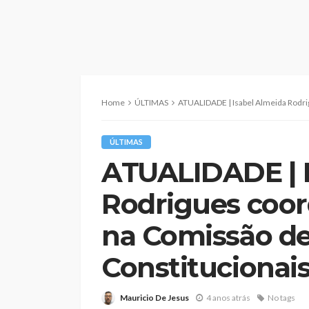
Home
ÚLTIMAS
ATUALIDADE | Isabel Almeida Rodrigues coordena
ÚLTIMAS
ATUALIDADE | I
Rodrigues coo
na Comissão d
Constitucionai
Mauricio De Jesus
4 anos atrás
No tags