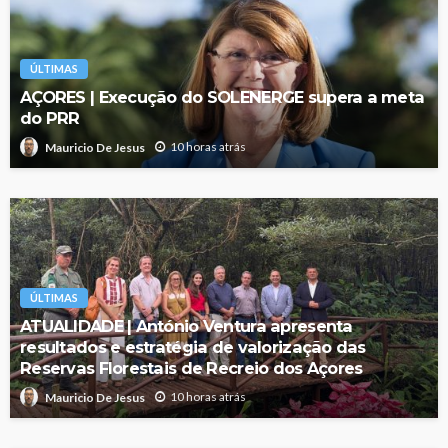
ÚLTIMAS
AÇORES | Execução do SOLENERGE supera a meta
do PRR
10 horas atrás
Mauricio De Jesus
ÚLTIMAS
ATUALIDADE | António Ventura apresenta
resultados e estratégia de valorização das
Reservas Florestais de Recreio dos Açores
10 horas atrás
Mauricio De Jesus