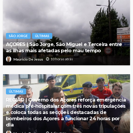
SÃO JORGE
ÚLTIMAS
AÇORES | São Jorge, São Miguel e Terceira entre
as ilhas mais afetadas pelo mau tempo
10 horas atrás
Mauricio De Jesus
ÚLTIMAS
REGIÃO | Governo dos Açores reforça emergência
médica pré-hospitalar com três novas tripulações
e coloca todas as secções destacadas de
bombeiros dos Açores a funcionar 24 horas por
dia