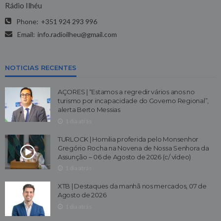
Rádio Ilhéu
Phone:
+351 924 293 996
Email:
info.radioilheu@gmail.com
NOTICIAS RECENTES
AÇORES | “Estamos a regredir vários anos no
turismo por incapacidade do Governo Regional”,
alerta Berto Messias
1 dia atrás
TURLOCK | Homilia proferida pelo Monsenhor
Gregório Rocha na Novena de Nossa Senhora da
Assunção – 06 de Agosto de 2026 (c/ vídeo)
1 dia atrás
XTB | Destaques da manhã nos mercados, 07 de
Agosto de 2026
1 dia atrás