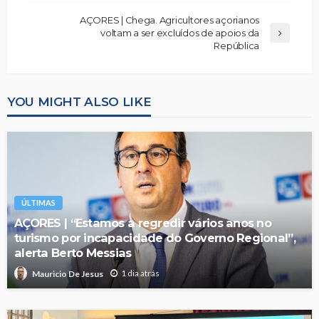
AÇORES | Chega. Agricultores açorianos
voltam a ser excluídos de apoios da
República
YOU MIGHT ALSO LIKE
ÚLTIMAS
AÇORES | “Estamos a regredir vários anos no
turismo por incapacidade do Governo Regional”,
alerta Berto Messias
1 dia atrás
Mauricio De Jesus