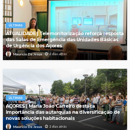
ÚLTIMAS
ATUALIDADE | Telemonitorização reforça resposta
das Salas de Emergência das Unidades Básicas
de Urgência dos Açores
2 dias atrás
Mauricio De Jesus
ÚLTIMAS
AÇORES | Maria João Carreiro destaca
importância das autarquias na diversificação de
novas soluções habitacionais
2 dias atrás
Mauricio De Jesus