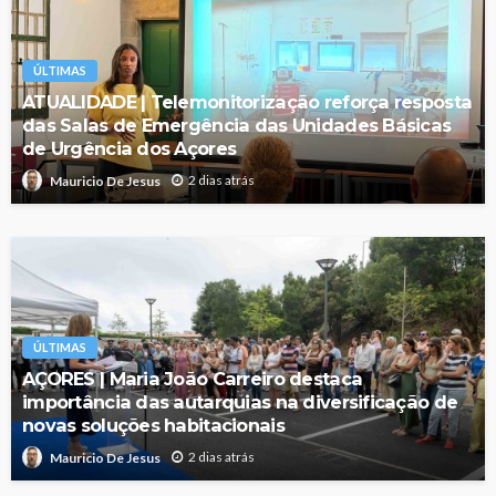
ÚLTIMAS
ATUALIDADE | Telemonitorização reforça resposta
das Salas de Emergência das Unidades Básicas
de Urgência dos Açores
2 dias atrás
Mauricio De Jesus
ÚLTIMAS
AÇORES | Maria João Carreiro destaca
importância das autarquias na diversificação de
novas soluções habitacionais
2 dias atrás
Mauricio De Jesus