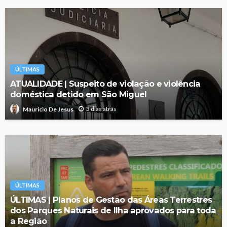
ÚLTIMAS
ATUALIDADE | Suspeito de violação e violência
doméstica detido em São Miguel
3 dias atrás
Mauricio De Jesus
ÚLTIMAS
ÚLTIMAS | Planos de Gestão das Áreas Terrestres
dos Parques Naturais de Ilha aprovados para toda
a Região