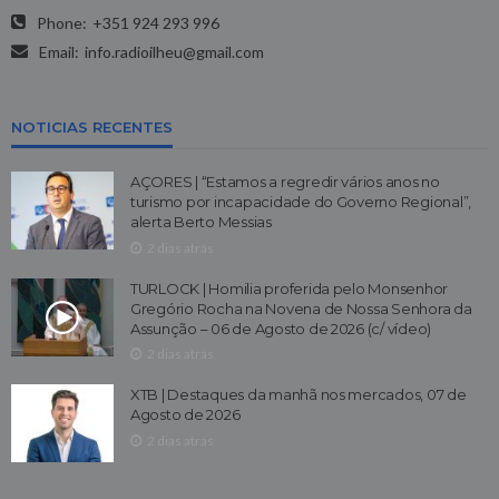
Phone:
+351 924 293 996
Email:
info.radioilheu@gmail.com
NOTICIAS RECENTES
AÇORES | “Estamos a regredir vários anos no
turismo por incapacidade do Governo Regional”,
alerta Berto Messias
2 dias atrás
TURLOCK | Homilia proferida pelo Monsenhor
Gregório Rocha na Novena de Nossa Senhora da
Assunção – 06 de Agosto de 2026 (c/ vídeo)
2 dias atrás
XTB | Destaques da manhã nos mercados, 07 de
Agosto de 2026
2 dias atrás