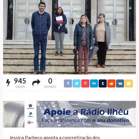
945
0
VIEWS
SHARES
Jessica Pacheco aponta a concretização dos