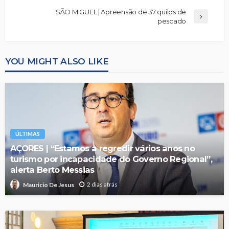
SÃO MIGUEL | Apreensão de 37 quilos de
pescado
YOU MIGHT ALSO LIKE
ÚLTIMAS
AÇORES | “Estamos a regredir vários anos no
turismo por incapacidade do Governo Regional”,
alerta Berto Messias
2 dias atrás
Mauricio De Jesus