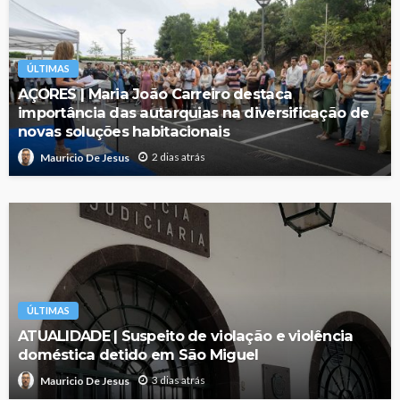
ÚLTIMAS
AÇORES | Maria João Carreiro destaca
importância das autarquias na diversificação de
novas soluções habitacionais
2 dias atrás
Mauricio De Jesus
ÚLTIMAS
ATUALIDADE | Suspeito de violação e violência
doméstica detido em São Miguel
3 dias atrás
Mauricio De Jesus