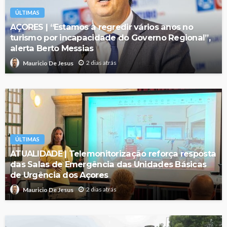
ÚLTIMAS
AÇORES | “Estamos a regredir vários anos no
turismo por incapacidade do Governo Regional”,
alerta Berto Messias
2 dias atrás
Mauricio De Jesus
ÚLTIMAS
ATUALIDADE | Telemonitorização reforça resposta
das Salas de Emergência das Unidades Básicas
de Urgência dos Açores
2 dias atrás
Mauricio De Jesus