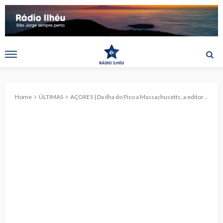
Home
ÚLTIMAS
AÇORES | Da ilha do Pico a Massachusetts, a editora Néveda Ent chega a novos públicos