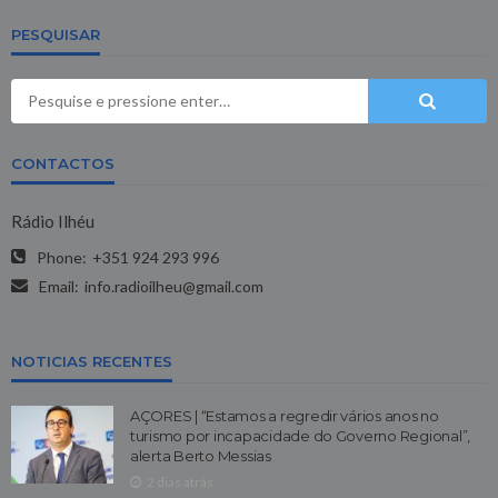
PESQUISAR
CONTACTOS
Rádio Ilhéu
Phone:
+351 924 293 996
Email:
info.radioilheu@gmail.com
NOTICIAS RECENTES
AÇORES | “Estamos a regredir vários anos no
turismo por incapacidade do Governo Regional”,
alerta Berto Messias
2 dias atrás