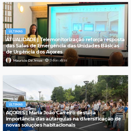
ÚLTIMAS
ATUALIDADE | Telemonitorização reforça resposta
das Salas de Emergência das Unidades Básicas
de Urgência dos Açores
3 dias atrás
Mauricio De Jesus
ÚLTIMAS
AÇORES | Maria João Carreiro destaca
importância das autarquias na diversificação de
novas soluções habitacionais