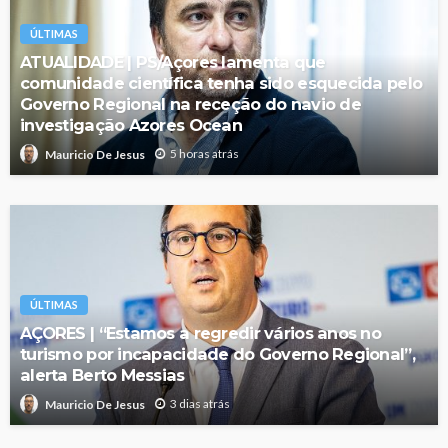
ÚLTIMAS
ATUALIDADE | PS/Açores lamenta que
comunidade científica tenha sido esquecida pelo
Governo Regional na receção do navio de
investigação Azores Ocean
5 horas atrás
Mauricio De Jesus
ÚLTIMAS
AÇORES | “Estamos a regredir vários anos no
turismo por incapacidade do Governo Regional”,
alerta Berto Messias
3 dias atrás
Mauricio De Jesus