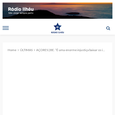
Home
ÚLTIMAS
AÇORES | BE. “É uma enorme injustiça baixar os impostos às empresas que estão a ter lucros com a inflação em vez de apoiar quem está a ter dificuldades”