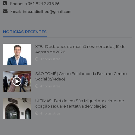
Phone:
+351 924 293 996
Email:
info.radioilheu@gmail.com
NOTICIAS RECENTES
XTB | Destaques de manhã nos mercados, 10 de
Agosto de 2026
3 horas atrás
SÃO TOMÉ | Grupo Folclórico da Beira no Centro
Social (c/ vídeo)
4 horas atrás
ÚLTIMAS | Detido em São Miguel por crimes de
coação sexual e tentativa de violação
4 horas atrás