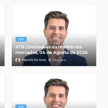
XTB
XTB | Destaques da manhã nos
mercados, 04 de Agosto de 2026
Mauricio De Jesus
2 dias atrás
XTB