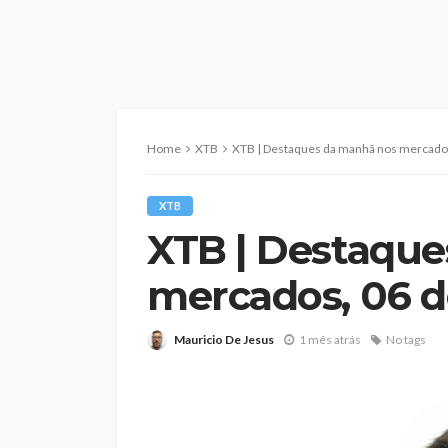
Home
XTB
XTB | Destaques da manhã nos mercados
XTB
XTB | Destaqu
mercados, 06 d
Mauricio De Jesus
1 mês atrás
No tags