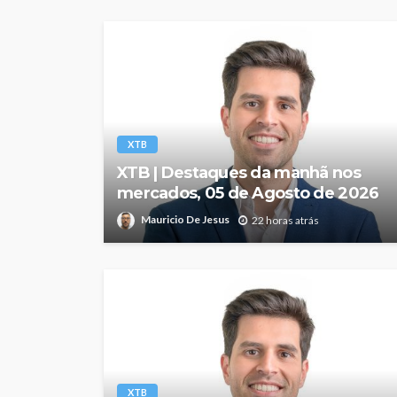
XTB
XTB | Destaques da manhã nos
mercados, 05 de Agosto de 2026
Mauricio De Jesus
22 horas atrás
XTB