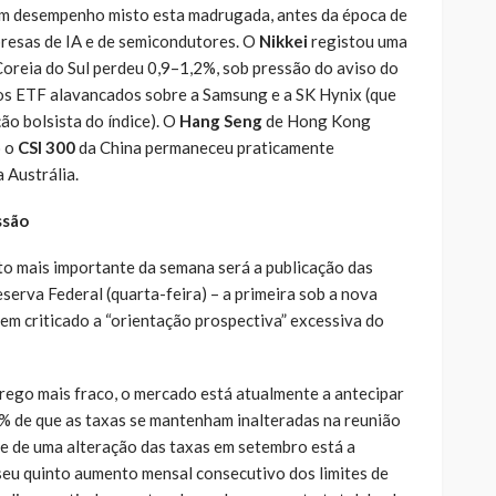
m desempenho misto esta madrugada, antes da época de
resas de IA e de semicondutores. O
Nikkei
registou uma
Coreia do Sul perdeu 0,9–1,2%, sob pressão do aviso do
os ETF alavancados sobre a Samsung e a SK Hynix (que
ão bolsista do índice). O
Hang Seng
de Hong Kong
o o
CSI 300
da China permaneceu praticamente
 Austrália.
ssão
o mais importante da semana será a publicação das
serva Federal (quarta-feira) – a primeira sob a nova
em criticado a “orientação prospectiva” excessiva do
rego mais fraco, o mercado está atualmente a antecipar
% de que as taxas se mantenham inalteradas na reunião
de de uma alteração das taxas em setembro está a
eu quinto aumento mensal consecutivo dos limites de