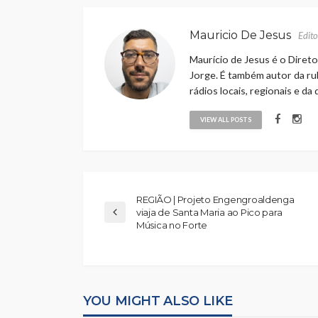
Mauricio De Jesus
Edito
Maurício de Jesus é o Direto
Jorge. É também autor da rub
rádios locais, regionais e da
VIEW ALL POSTS
REGIÃO | Projeto Engengroaldenga
viaja de Santa Maria ao Pico para
Música no Forte
YOU MIGHT ALSO LIKE