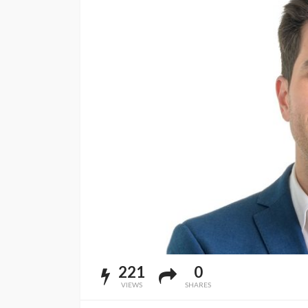
221
0
VIEWS
SHARES