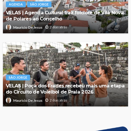
AGENDA
SÃO JORGE
VELAS | Agenda Cultural traz folclore de Vila Nova
de Poiares ao Concelho
2 dias atrás
Mauricio De Jesus
SÃO JORGE
VELAS | Poça dos Frades recebeu mais uma etapa
do Circuito de Voleibol de Praia 2026
2 dias atrás
Mauricio De Jesus