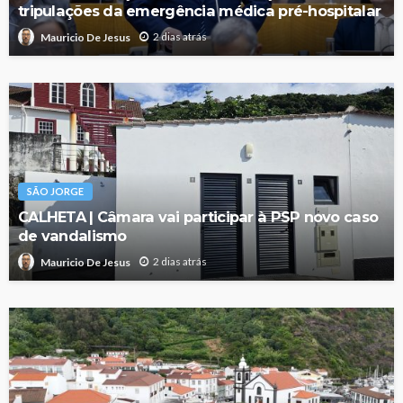
tripulações da emergência médica pré-hospitalar
2 dias atrás
Mauricio De Jesus
SÃO JORGE
CALHETA | Câmara vai participar à PSP novo caso
de vandalismo
2 dias atrás
Mauricio De Jesus