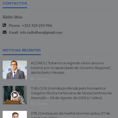
CONTACTOS
Rádio Ilhéu
Phone:
+351 924 293 996
Email:
info.radioilheu@gmail.com
NOTICIAS RECENTES
AÇORES | “Estamos a regredir vários anos no
turismo por incapacidade do Governo Regional”,
alerta Berto Messias
1 dia atrás
TURLOCK | Homilia proferida pelo Monsenhor
Gregório Rocha na Novena de Nossa Senhora da
Assunção – 06 de Agosto de 2026 (c/ vídeo)
1 dia atrás
XTB | Destaques da manhã nos mercados, 07 de