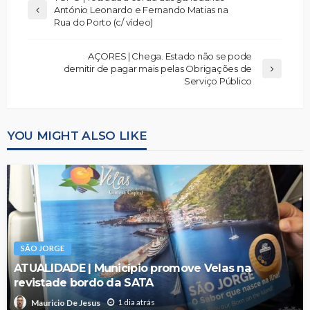
António Leonardo e Fernando Matias na
Rua do Porto (c/ vídeo)
AÇORES | Chega. Estado não se pode
demitir de pagar mais pelas Obrigações de
Serviço Público
YOU MIGHT ALSO LIKE
SÃO JORGE
ATUALIDADE | Município promove Velas na
revistade bordo da SATA
1 dia atrás
Mauricio De Jesus