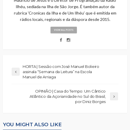
Maurício de Jesus é o Diretor de Programação da Rádio
Ilhéu, sediada na Ilha de São Jorge. É também autor da
rubrica 'Cronicas da Ilha e de Um Ilhéu' que é emitida em
rádios locais, regionais e da diáspora desde 2015.
VIEW ALL POSTS
HORTA | Sessão com José Manuel Bolieiro
assinala “Semana da Leitura” na Escola
Manuel de Arriaga
OPINIÃO | Casa do Tempo: Um Cântico
Atlântico da Açorianidade no Sul do Brasil,
por Diniz Borges
YOU MIGHT ALSO LIKE