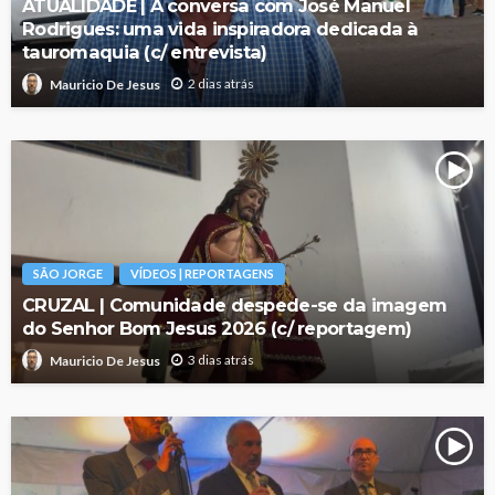
ATUALIDADE | À conversa com José Manuel
Rodrigues: uma vida inspiradora dedicada à
tauromaquia (c/ entrevista)
2 dias atrás
Mauricio De Jesus
SÃO JORGE
VÍDEOS | REPORTAGENS
CRUZAL | Comunidade despede-se da imagem
do Senhor Bom Jesus 2026 (c/ reportagem)
3 dias atrás
Mauricio De Jesus