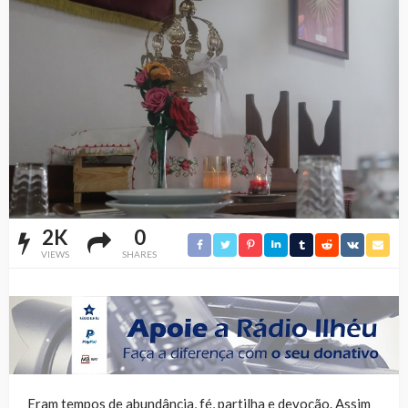
2K
0
VIEWS
SHARES
Eram tempos de abundância, fé, partilha e devoção. Assim