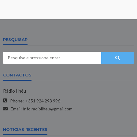
PESQUISAR
CONTACTOS
Rádio Ilhéu
Phone:
+351 924 293 996
Email:
info.radioilheu@gmail.com
NOTICIAS RECENTES