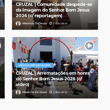
CRUZAL | Comunidade despede-se
da imagem do Senhor Bom Jesus
2026 (c/ reportagem)
Mauricio De Jesus
2 dias atrás
VÍDEOS | REPORTAGENS
CRUZAL | Arrematações em honra
do Senhor Bom Jesus 2026 (c/
vídeo)
Mauricio De Jesus
2 dias atrás