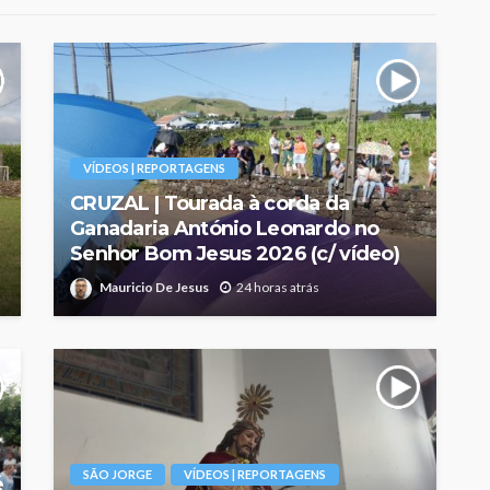
VÍDEOS | REPORTAGENS
CRUZAL | Tourada à corda da
Ganadaria António Leonardo no
Senhor Bom Jesus 2026 (c/ vídeo)
Mauricio De Jesus
24 horas atrás
SÃO JORGE
VÍDEOS | REPORTAGENS
é