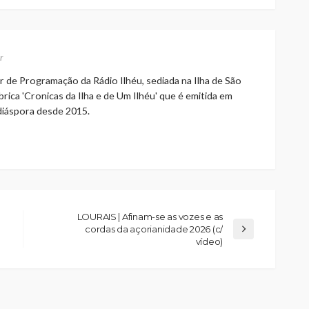
r
r de Programação da Rádio Ilhéu, sediada na Ilha de São
rica 'Cronicas da Ilha e de Um Ilhéu' que é emitida em
 diáspora desde 2015.
LOURAIS | Afinam-se as vozes e as
cordas da açorianidade 2026 (c/
vídeo)