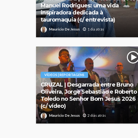
Manuel Rodrigues: uma vida
inspiradora dedicada à
tauromaquia (c/ entrevista)
Mauricio De Jesus
1 dia atrás
VÍDEOS | REPORTAGENS
CRUZAL | Desgarrada entre Bruno
Oliveira, Jorge Sebastião e Roberto
Toledo no Senhor Bom Jesus 2026
(c/ vídeo)
Mauricio De Jesus
2 dias atrás