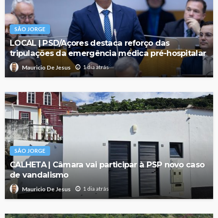
SÃO JORGE
LOCAL | PSD/Açores destaca reforço das
tripulações da emergência médica pré-hospitalar
1 dia atrás
Mauricio De Jesus
SÃO JORGE
CALHETA | Câmara vai participar à PSP novo caso
de vandalismo
1 dia atrás
Mauricio De Jesus