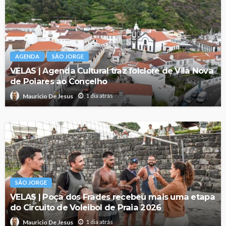
AGENDA
SÃO JORGE
VELAS | Agenda Cultural traz folclore de Vila Nova
de Poiares ao Concelho
1 dia atrás
Mauricio De Jesus
SÃO JORGE
VELAS | Poça dos Frades recebeu mais uma etapa
do Circuito de Voleibol de Praia 2026
1 dia atrás
Mauricio De Jesus