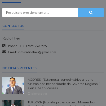
CONTACTOS
Rádio Ilhéu
Phone:
+351 924 293 996
Email:
info.radioilheu@gmail.com
NOTICIAS RECENTES
AÇORES | “Estamos a regredir vários anos no
turismo por incapacidade do Governo Regional”,
alerta Berto Messias
6 horas atrás
TURLOCK | Homilia proferida pelo Monsenhor