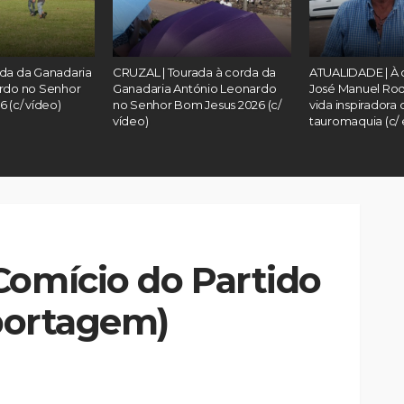
da da Ganadaria
CRUZAL | Tourada à corda da
ATUALIDADE | À
rdo no Senhor
Ganadaria António Leonardo
José Manuel Rod
 (c/ vídeo)
no Senhor Bom Jesus 2026 (c/
vida inspiradora
vídeo)
tauromaquia (c/ 
Comício do Partido
eportagem)