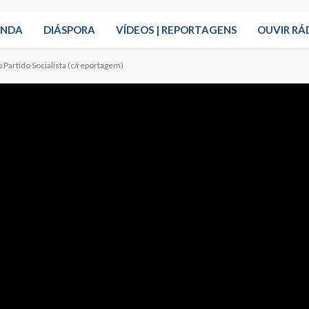
ENDA
DIÁSPORA
VÍDEOS | REPORTAGENS
OUVIR RÁ
Partido Socialista (c/reportagem)