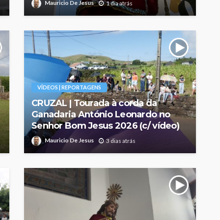
Mauricio De Jesus
1 dia atrás
VÍDEOS | REPORTAGENS
CRUZAL | Tourada à corda da
Ganadaria António Leonardo no
Senhor Bom Jesus 2026 (c/ vídeo)
Mauricio De Jesus
3 dias atrás