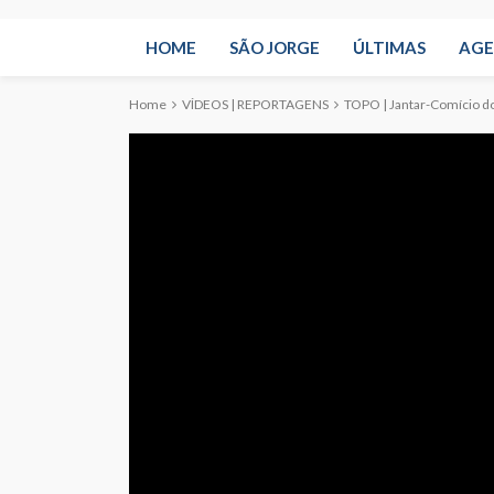
HOME
SÃO JORGE
ÚLTIMAS
AG
Home
VÍDEOS | REPORTAGENS
TOPO | Jantar-Comício do 