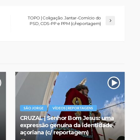
TOPO | Coligação. Jantar-Comício do
PSD, CDS-PP e PPM (c/reportagem)
SÃO JORGE
VÍDEOS | REPORTAGENS
CRUZAL | Senhor Bom Jesus: uma
expressão genuína da identidade
açoriana (c/ reportagem)