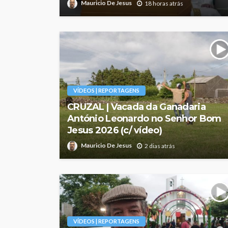
Mauricio De Jesus
18 horas atrás
VÍDEOS | REPORTAGENS
CRUZAL | Vacada da Ganadaria
António Leonardo no Senhor Bom
Jesus 2026 (c/ vídeo)
Mauricio De Jesus
2 dias atrás
VÍDEOS | REPORTAGENS