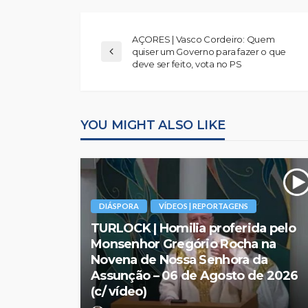
AÇORES | Vasco Cordeiro: Quem
quiser um Governo para fazer o que
deve ser feito, vota no PS
YOU MIGHT ALSO LIKE
DIÁSPORA
VÍDEOS | REPORTAGENS
TURLOCK | Homilia proferida pelo
Monsenhor Gregório Rocha na
Novena de Nossa Senhora da
Assunção – 06 de Agosto de 2026
(c/ vídeo)